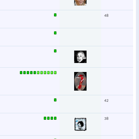
48
42
38