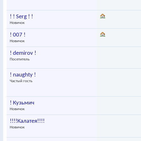
! ! Serg ! !
Новичок
! 007 !
Новичок
! demirov !
Посетитель
! naughty !
Частый гость
! Кузьмич
Новичок
!!!!Калатея!!!!
Новичок