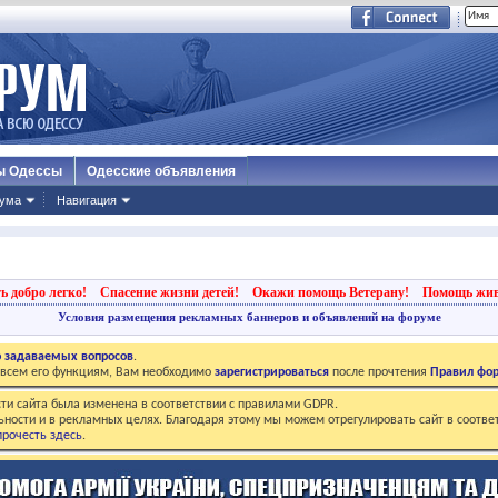
ы Одессы
Одесские объявления
ума
Навигация
ь добро легко!
Спасение жизни детей!
Окажи помощь Ветерану!
Помощь жи
Условия размещения рекламных баннеров и объявлений на форуме
о задаваемых вопросов
.
о всем его функциям, Вам необходимо
зарегистрироваться
после прочтения
Правил фо
ти сайта была изменена в соответствии с правилами GDPR.
ьности и в рекламных целях. Благодаря этому мы можем отрегулировать сайт в соотве
рочесть здесь
.