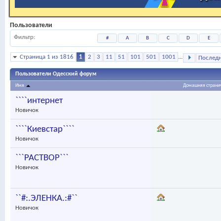
Пользователи
Фильтр
#
A
B
C
D
E
Страница 1 из 1816
1
2
3
11
51
101
501
1001
...
Послед
Пользователи Одесский форум
Имя
Домашняя страни
````интернет
Новичок
````Киевстар````
Новичок
```PACTBOP```
Новичок
``#:.ЭЛЕНКА.:#``
Новичок