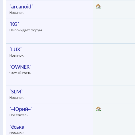
`arcanoid`
Новичок
`KG`
Не покидает форум
`LUX`
Новичок
`OWNER`
Частый гость
`SLM`
Новичок
`~Юрий~`
Посетитель
`ёська
Новичок