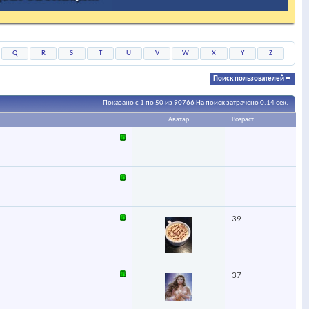
Q
R
S
T
U
V
W
X
Y
Z
Поиск пользователей
Показано с 1 по 50 из 90766
На поиск затрачено
0.14
сек.
Аватар
Возраст
39
37