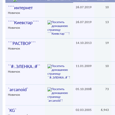
````интернет
26.07.2019
10
Новичок
````Киевстар````
26.07.2019
13
Новичок
```PACTBOP```
14.10.2013
19
Новичок
``#:.ЭЛЕНКА.:#``
11.01.2009
10
Новичок
`arcanoid`
05.10.2008
73
Новичок
`KG`
02.03.2005
6,943