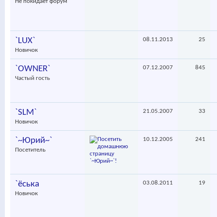
Не покидает форум
`LUX`
08.11.2013
25
Новичок
`OWNER`
07.12.2007
845
Частый гость
`SLM`
21.05.2007
33
Новичок
`~Юрий~`
10.12.2005
241
Посетитель
`ёська
03.08.2011
19
Новичок