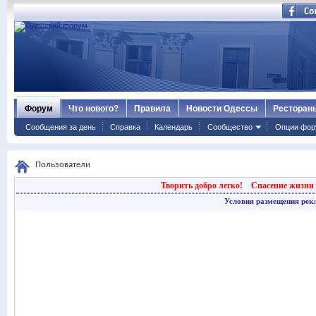
Форум
Что нового?
Правила
Новости Одессы
Ресторан
Сообщения за день
Справка
Календарь
Сообщество
Опции фор
Пользователи
Творить добро легко!
Спасение жизни 
Условия размещения рек