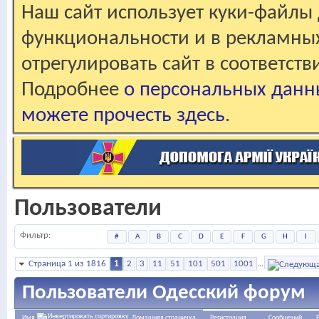
Наш сайт использует куки-файлы 
функциональности и в рекламны
отрегулировать сайт в соответст
Подробнее
о персональных данн
можете прочесть здесь
.
Пользователи
Фильтр
#
A
B
C
D
E
F
G
H
I
Страница 1 из 1816
1
2
3
11
51
101
501
1001
...
Пользователи Одесский форум
Домашняя страничка
Регистрация
Сообщений
Имя