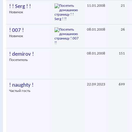
! ! Serg ! !
11.01.2008
21
Новичок
! 007 !
08.01.2008
26
Новичок
! demirov !
08.01.2008
151
Посетитель
! naughty !
22.09.2023
699
Частый гость