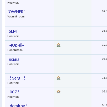
Новичок
`OWNER`
07.
Частый гость
`SLM`
21.
Новичок
`~Юрий~`
10.
Посетитель
`ёська
03.
Новичок
! ! Serg ! !
11.
Новичок
! 007 !
08.
Новичок
! demirov !
08.