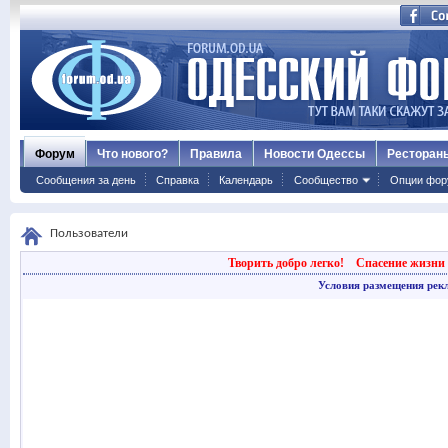
Форум
Что нового?
Правила
Новости Одессы
Ресторан
Сообщения за день
Справка
Календарь
Сообщество
Опции фор
Пользователи
Творить добро легко!
Спасение жизни 
Условия размещения рек