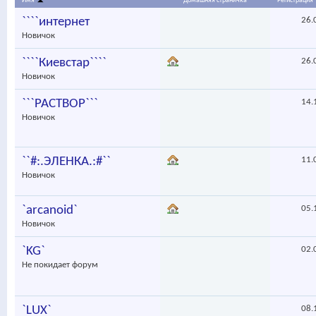
Имя
Домашняя страничка
Регистрация
````интернет
26.
Новичок
````Киевстар````
26.
Новичок
```PACTBOP```
14.
Новичок
``#:.ЭЛЕНКА.:#``
11.
Новичок
`arcanoid`
05.
Новичок
`KG`
02.
Не покидает форум
`LUX`
08.