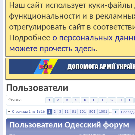
Наш сайт использует куки-файлы 
функциональности и в рекламны
отрегулировать сайт в соответст
Подробнее
о персональных данн
можете прочесть здесь
.
Пользователи
Фильтр
#
A
B
C
D
E
F
G
H
I
Страница 1 из 1816
1
2
3
11
51
101
501
1001
...
Послед
Пользователи Одесский форум