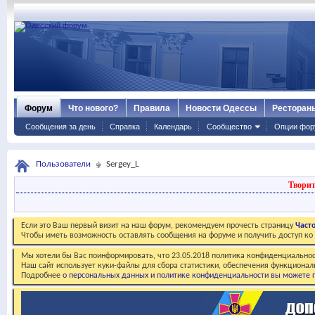
Форум
Что нового?
Правила
Новости Одессы
Ресторан
Сообщения за день
Справка
Календарь
Сообщество
Опции фор
Пользователи
Sergey_L
Творит
Если это Ваш первый визит на наш форум, рекомендуем прочесть страницу
Част
Чтобы иметь возможность оставлять сообщения на форуме и получить доступ к
Мы хотели бы Вас поинформировать, что 23.05.2018 политика конфиденциальнос
Наш сайт использует куки-файлы для сбора статистики, обеспечения функционал
Подробнее
о персональных данных и политике конфиденциальности вы можете п