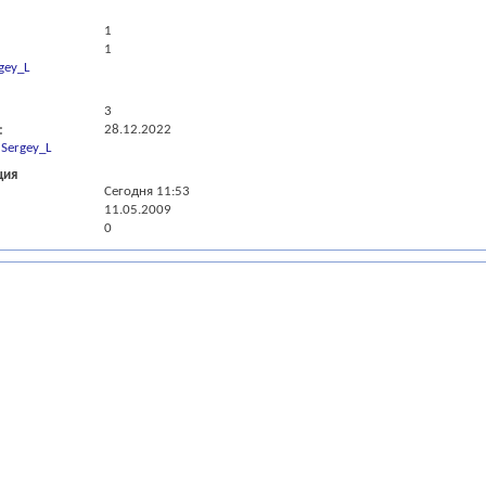
1
1
gey_L
3
28.12.2022
Sergey_L
ция
Сегодня
11:53
11.05.2009
0