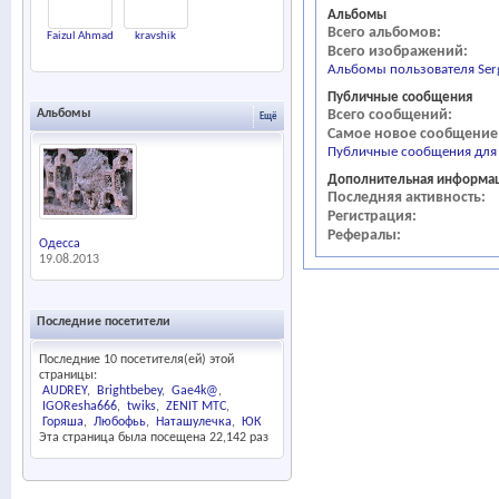
Альбомы
Всего альбомов
Faizul Ahmad
kravshik
Всего изображений
Альбомы пользователя Ser
Публичные сообщения
Всего сообщений
Альбомы
Ещё
Самое новое сообщение
Публичные сообщения для 
Дополнительная информа
Последняя активность
Регистрация
Рефералы
Одесса
19.08.2013
Последние посетители
Последние 10 посетителя(ей) этой
страницы:
AUDREY
Brightbebey
Gae4k@
IGOResha666
twiks
ZENIT MTC
Горяша
Любофьь
Наташулечка
ЮК
Эта страница была посещена
22,142
раз