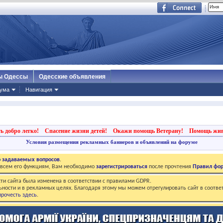
ы Одессы
Одесские объявления
ума
Навигация
ь добро легко!
Спасение жизни детей!
Окажи помощь Ветерану!
Помощь жи
Условия размещения рекламных баннеров и объявлений на форуме
о задаваемых вопросов
.
о всем его функциям, Вам необходимо
зарегистрироваться
после прочтения
Правил фо
ти сайта была изменена в соответствии с правилами GDPR.
ьности и в рекламных целях. Благодаря этому мы можем отрегулировать сайт в соотве
рочесть здесь
.