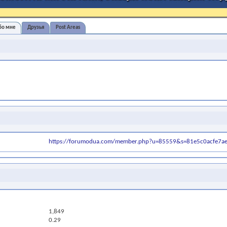
бо мне
Друзья
Post Areas
https://forumodua.com/member.php?u=85559&s=81e5c0acfe7a
1,849
0.29