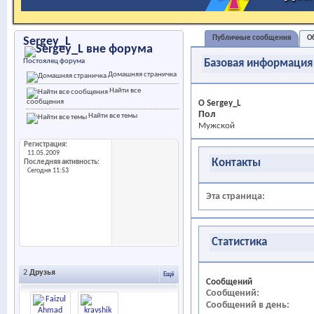
Публичные сообщения
О
Sergey_L
Постоялец форума
Базовая информация
Домашняя страничка
Найти все
сообщения
О Sergey_L
Пол
Найти все темы
Мужской
Регистрация
11.05.2009
Контакты
Последняя активность
Сегодня
11:53
Эта страница
Статистика
2
Друзья
Ещё
Сообщений
Сообщений
Сообщений в день