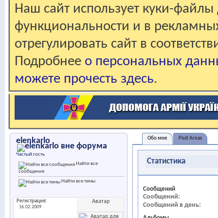
Наш сайт использует куки-файлы 
функциональности и в рекламны
отрегулировать сайт в соответст
Подробнее
о персональных данн
можете прочесть здесь
.
Обо мне
Post Areas
elenkarlo
Частый гость
Статистика
Найти все
сообщения
Найти все темы
Сообщений
Сообщений
Регистрация
Аватар
Сообщений в день
16.02.2009
Альбомы