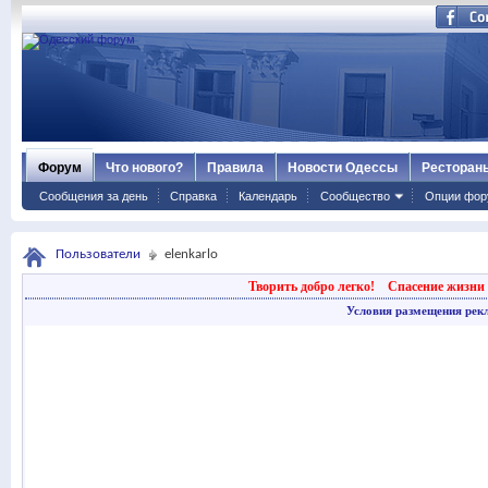
Форум
Что нового?
Правила
Новости Одессы
Ресторан
Сообщения за день
Справка
Календарь
Сообщество
Опции фор
Пользователи
elenkarlo
Творить добро легко!
Спасение жизни 
Условия размещения рек