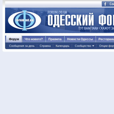
Форум
Что нового?
Правила
Новости Одессы
Ресторан
Сообщения за день
Справка
Календарь
Сообщество
Опции фор