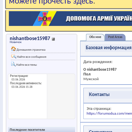
можете прочесть здесь
.
Обо мне
Post Areas
nishantbose15987
Новичок
Базовая информация
Домашняя страничка
Найти все сообщения
Дата рождения
Найти все темы
О nishantbose15987
Пол
Регистрация
Мужской
03.06.2026
Последняя активность
03.06.2026
15:28
Контакты
Эта страница
https://forumodua.com/m
Последние посетители