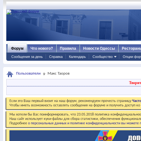
Форум
Что нового?
Правила
Новости Одессы
Ресторан
Сообщения за день
Справка
Календарь
Сообщество
Опции фор
Пользователи
Макс Таоров
Творит
Если это Ваш первый визит на наш форум, рекомендуем прочесть страницу
Част
Чтобы иметь возможность оставлять сообщения на форуме и получить доступ к
Мы хотели бы Вас поинформировать, что 23.05.2018 политика конфиденциальнос
Наш сайт использует куки-файлы для сбора статистики, обеспечения функционал
Подробнее
о персональных данных и политике конфиденциальности вы можете п