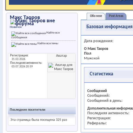
Обо мне
Post Areas
Макс Таоров
Базовая информация
Новичок
Найти все
сообщения
Дата рождения
Найти все темы
О Макс Таоров
Пол
Регистрация
Аватар
Мужской
31.03.2026
Последняя активность
03.07.2026
20:59
Статистика
Сообщений
Сообщений
Сообщений в день
Дополнительная информа
Последние посетители
Последняя активность
Регистрация
Эта страница была посещена
325
раз
Рефералы