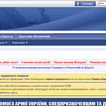
ы Одессы
Одесские объявления
ума
Навигация
ь добро легко!
Спасение жизни детей!
Окажи помощь Ветерану!
Помощь жи
Условия размещения рекламных баннеров и объявлений на форуме
о задаваемых вопросов
.
о всем его функциям, Вам необходимо
зарегистрироваться
после прочтения
Правил фо
ти сайта была изменена в соответствии с правилами GDPR.
ьности и в рекламных целях. Благодаря этому мы можем отрегулировать сайт в соотве
рочесть здесь
.