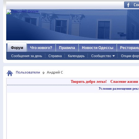
Форум
Что нового?
Правила
Новости Одессы
Ресторан
Сообщения за день
Справка
Календарь
Сообщество
Опции фор
Пользователи
Андрей С
Творить добро легко!
Спасение жизни 
Условия размещения рек