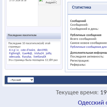
27.07.2026
16:18
Статистика
Сообщений
Сообщений
Сообщений в день
Публичные сообщения
Последние посетители
Всего сообщений
Самое новое сообщение
Последние 10 посетителя(ей) этой
страницы:
Публичные сообщения для
A n g i e
cote d'Ivoire
den1900
Дополнительная информа
Figlimigli
Gae4k@
irisha24
joilly
Последняя активность
odessada
Rasulya
SvetlanaDt
Эта страница была посещена
13,189
раз
Регистрация
Рефералы
Текущее время:
19
Одесский