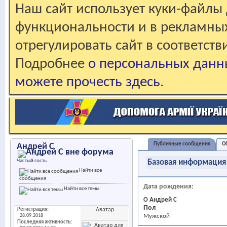
Наш сайт использует куки-файлы 
функциональности и в рекламны
отрегулировать сайт в соответст
Подробнее
о персональных данн
можете прочесть здесь
.
Публичные сообщения
О
Андрей С
Частый гость
Базовая информация
Найти все
сообщения
Дата рождения
Найти все темы
О Андрей С
Пол
Регистрация
Аватар
28.09.2018
Мужской
Последняя активность