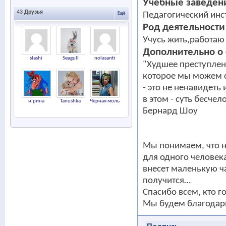
Учебные заведен
43
Друзья
Педагогический инст
Ещё
Род деятельности
Учусь жить,работаю
Дополнительно о 
slashi
Seagull
nolasanti
"Худшее преступлен
которое мы можем 
- это не ненавидеть
в этом - суть бесчел
и.рина
Tanushka
Чёрная моль
Бернард Шоу
Мы понимаем, что н
для одного человек
внесет маленькую ча
получится…
Спасибо всем, кто г
Мы будем благодар