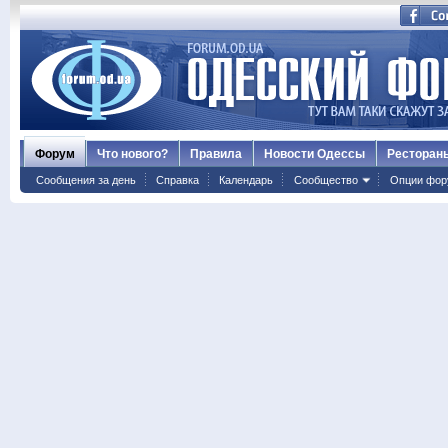
Форум
Что нового?
Правила
Новости Одессы
Ресторан
Сообщения за день
Справка
Календарь
Сообщество
Опции фор