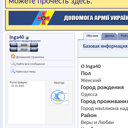
можете прочесть здесь
.
Обо мне
Друзья
Post 
Inga40
Доброе сердце форума
Базовая информация
Домашняя страничка
Найти все сообщения
О Inga40
Найти все темы
Пол
Женский
Регистрация
Аватар
Город рождения
24.10.2005
Одесса
Город проживани
Город миллиона на
Район
Веры и Любви