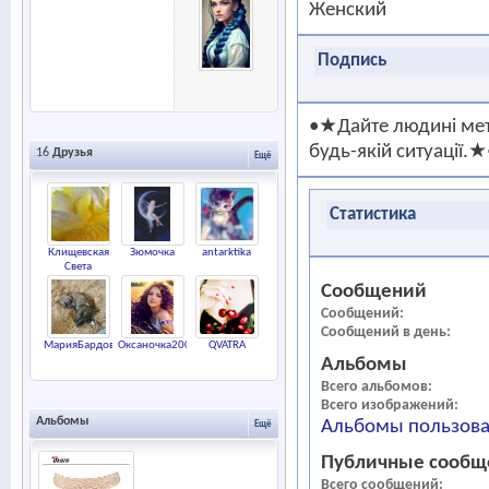
Женский
Подпись
•★Дайте людині мету
будь-якій ситуації.★
16
Друзья
Ещё
Статистика
Клищевская
Зюмочка
antarktika
Света
Сообщений
Сообщений
Сообщений в день
МарияБардовская
Оксаночка2009
QVATRA
Альбомы
Всего альбомов
Всего изображений
Альбомы
Альбомы пользоват
Ещё
Публичные сообщ
Всего сообщений