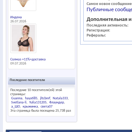
Самое новое сообщение
Публичные сообще
Индена
Дополнительная 
26.07.2026
Последняя активность
Регистрация
Рефералы
Солмаз +11%+доставка
09.07.2026
Последние посетители
Последние 10 посетителя(ей) этой
страницы:
Guanna
hayati85
jltcbnrf
Natala333
Svetlana-li
Yulia131205
Флаундер
а_ШО
крыжинка
света07
Эта страница была посещена
25,738
раз