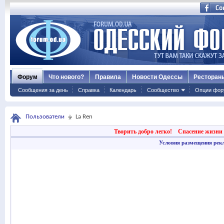
Форум
Что нового?
Правила
Новости Одессы
Ресторан
Сообщения за день
Справка
Календарь
Сообщество
Опции фор
Пользователи
La Ren
Творить добро легко!
Спасение жизни 
Условия размещения рек