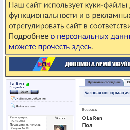
Наш сайт использует куки-файлы 
функциональности и в рекламны
отрегулировать сайт в соответст
Подробнее
о персональных данн
можете прочесть здесь
.
Публичные сообщения
О
La Ren
Покупайка
Базовая информация
Найти все сообщения
Найти все темы
Возраст
О La Ren
Регистрация
Аватар
27.10.2013
Пол
Последняя активность
Сегодня
14:18