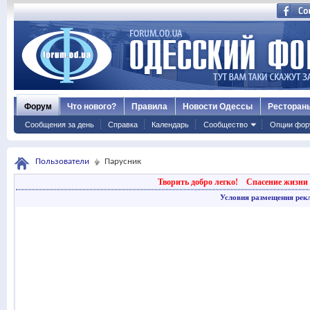
Форум
Что нового?
Правила
Новости Одессы
Ресторан
Сообщения за день
Справка
Календарь
Сообщество
Опции фор
Пользователи
Парусник
Творить добро легко!
Спасение жизни 
Условия размещения рек