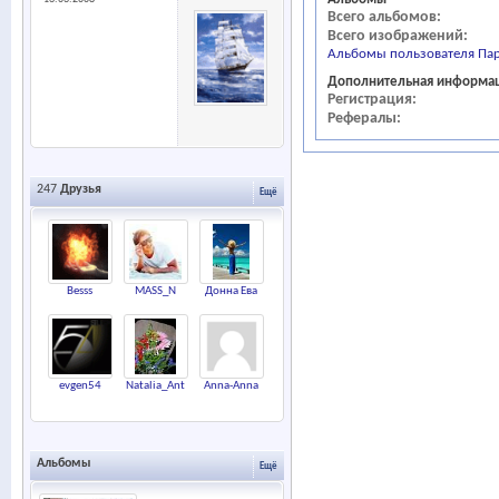
Всего альбомов
Всего изображений
Альбомы пользователя Па
Дополнительная информа
Регистрация
Рефералы
247
Друзья
Ещё
Besss
MASS_N
Донна Ева
evgen54
Natalia_Ant
Anna-Anna
Альбомы
Ещё