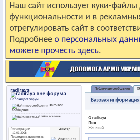
Наш сайт использует куки-файлы 
функциональности и в рекламны
отрегулировать сайт в соответст
Подробнее
о персональных данн
можете прочесть здесь
.
Публичные сообщения
О
radiraya
Не покидает форум
Базовая информация
Найти все
сообщения
Найти все темы
О radiraya
Пол
Женский
Регистрация
Аватар
10.03.2008
Последняя активность