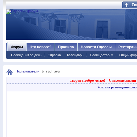
Форум
Что нового?
Правила
Новости Одессы
Ресторан
Сообщения за день
Справка
Календарь
Сообщество
Опции фор
Пользователи
radiraya
Творить добро легко!
Спасение жизни 
Условия размещения рек