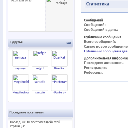
01.08.2026
16:23
Статистика
Сообщений
Сообщений
Сообщений в день
Публичные сообщения
Всего сообщений
7
Друзья
Ещё
Самое новое сообщение
Публичные сообщения для 
Дополнительная информа
Последняя активность
Регистрация
nejnaya
refgirl
DizerKat
Рефералы
MegaKoshka
santafe
~Pantera~
Последние посетители
Последние 10 посетителя(ей) этой
страницы: