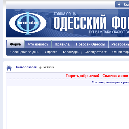
Форум
Что нового?
Правила
Новости Одессы
Ресторан
Сообщения за день
Справка
Календарь
Сообщество
Опции фор
Пользователи
kraksik
Творить добро легко!
Спасение жизни 
Условия размещения рек