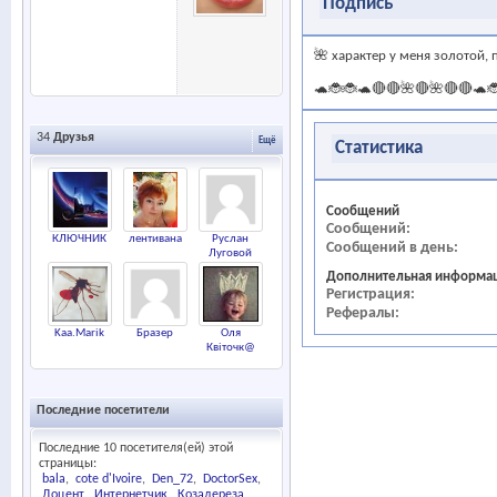
Подпись
🌺 характер у меня золотой,
🐢🐞🐞🐢🔴🔴🌺🔴🌺🔴🔴🐢
34
Друзья
Ещё
Статистика
Сообщений
Сообщений
КЛЮЧНИК
лентивана
Руслан
Сообщений в день
Луговой
Дополнительная информа
Регистрация
Рефералы
Kaa.Marik
Бразер
Оля
Квіточк@
Последние посетители
Последние 10 посетителя(ей) этой
страницы:
bala
cote d'Ivoire
Den_72
DoctorSex
Доцент
Интернетчик
Козадереза