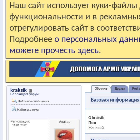
Наш сайт использует куки-файлы 
функциональности и в рекламны
отрегулировать сайт в соответст
Подробнее
о персональных данн
можете прочесть здесь
.
Обо мне
Друзья
Post 
kraksik
Не покидает форум
Базовая информация
Найти все сообщения
Найти все темы
О kraksik
Регистрация
Аватар
Пол
11.01.2012
Женский