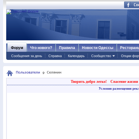
Форум
Что нового?
Правила
Новости Одессы
Ресторан
Сообщения за день
Справка
Календарь
Сообщество
Опции фор
Пользователи
Селянин
Творить добро легко!
Спасение жизни 
Условия размещения рек