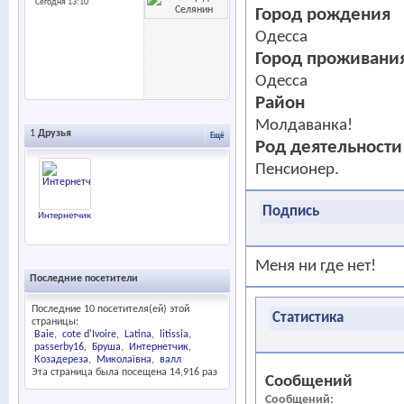
Сегодня
13:10
Город рождения
Одесса
Город проживани
Одесса
Район
Молдаванка!
1
Друзья
Ещё
Род деятельности
Пенсионер.
Подпись
Интернетчик
Меня ни где нет!
Последние посетители
Последние 10 посетителя(ей) этой
Статистика
страницы:
Baie
cote d'Ivoire
Latina
litissia
passerby16
Бруша
Интернетчик
Козадереза
Миколаївна
валл
Эта страница была посещена
14,916
раз
Сообщений
Сообщений