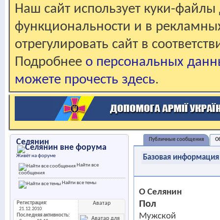
Наш сайт использует куки-файлы 
функциональности и в рекламны
отрегулировать сайт в соответст
Подробнее
о персональных данн
можете прочесть здесь
.
Публичные сообщения
О
Селянин
Живёт на форуме
Базовая информация
Найти все
сообщения
Найти все темы
О Селянин
Пол
Регистрация
Аватар
21.12.2010
Мужской
Последняя активность