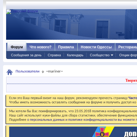
Форум
Что нового?
Правила
Новости Одессы
Ресторан
Сообщения за день
Справка
Календарь
Сообщество
Опции фор
Пользователи
~mariner~
Творит
Если это Ваш первый визит на наш форум, рекомендуем прочесть страницу
Част
Чтобы иметь возможность оставлять сообщения на форуме и получить доступ к
Мы хотели бы Вас поинформировать, что 23.05.2018 политика конфиденциальнос
Наш сайт использует куки-файлы для сбора статистики, обеспечения функционал
Подробнее
о персональных данных и политике конфиденциальности вы можете п