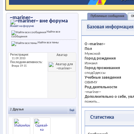
Публичные сообщения
О
~mariner~
Живёт на форуме
Базовая информация
Найти все
сообщения
Найти все темы
О ~mariner~
Пол
Мужской
Регистрация
Аватар
Город рождения
11.09.2010
Последняя активность
Измаил
Вчера
19:15
Город проживания
сподОдессы
Учебные заведения
ОВИМУ
Род деятельности
~mariner~
Дополнительно о себе, увл
пожить...
2
Друзья
Ещё
Статистика