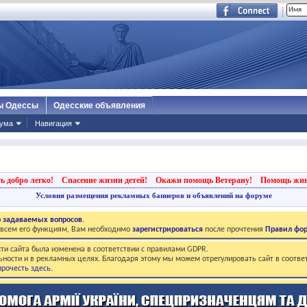
ы Одессы
Одесские объявления
ума
Навигация
ь добро легко!
Спасение жизни детей!
Окажи помощь Ветерану!
Помощь жи
Условия размещения рекламных баннеров и объявлений на форуме
о задаваемых вопросов
.
о всем его функциям, Вам необходимо
зарегистрироваться
после прочтения
Правил фо
ти сайта была изменена в соответствии с правилами GDPR.
ьности и в рекламных целях. Благодаря этому мы можем отрегулировать сайт в соотве
рочесть здесь
.