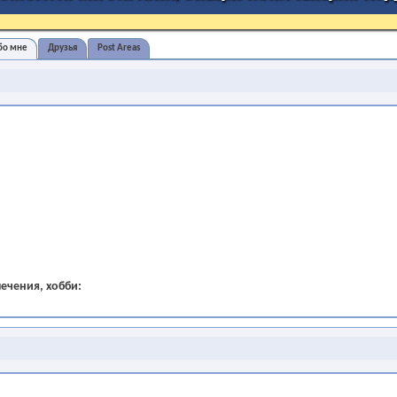
бо мне
Друзья
Post Areas
ечения, хобби: