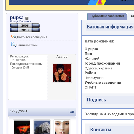
Публичные сообщения
О
pupsa
Ягода Маринка
Базовая информация
Найти все сообщения
Дата рождения
Найти все темы
О pupsa
Пол
Регистрация
Аватар
Женский
31.10.2006
Город проживания
Последняя активность
Сегодня
10:59
Одесса, Украина
Район
Черемушки
Учебные заведения
ОНАПТ
Подпись
122
Друзья
Ещё
"Между 34 и 35 годами я пр
Контакты