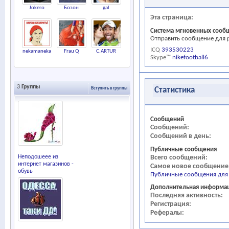
Jokero
Бозон
gal
Эта страница
Система мгновенных сооб
Отправить сообщение для p
ICQ
393530223
nekamaneka
Frau Q
C.ARTUR
Skype™
nikefootball6
3
Группы
Статистика
Вступить в группы
Сообщений
Сообщений
Сообщений в день
Публичные сообщения
Всего сообщений
Неподошеее из
интернет магазинов -
Самое новое сообщение
обувь
Публичные сообщения для
Дополнительная информа
Последняя активность
Регистрация
Рефералы