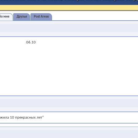
бо мне
Друзья
Post Areas
06.10
ожила 10 прекрасных лет"