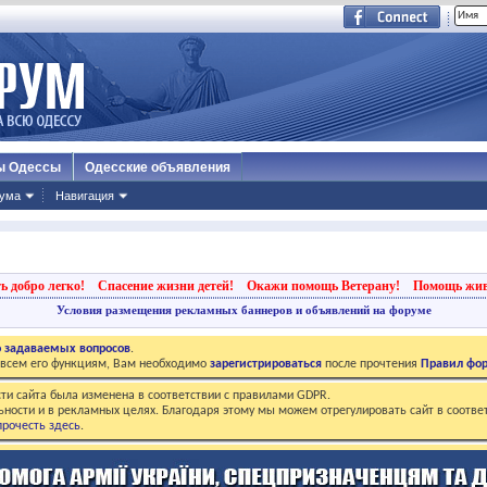
ы Одессы
Одесские объявления
ума
Навигация
ь добро легко!
Спасение жизни детей!
Окажи помощь Ветерану!
Помощь жи
Условия размещения рекламных баннеров и объявлений на форуме
о задаваемых вопросов
.
о всем его функциям, Вам необходимо
зарегистрироваться
после прочтения
Правил фо
ти сайта была изменена в соответствии с правилами GDPR.
ьности и в рекламных целях. Благодаря этому мы можем отрегулировать сайт в соотве
рочесть здесь
.