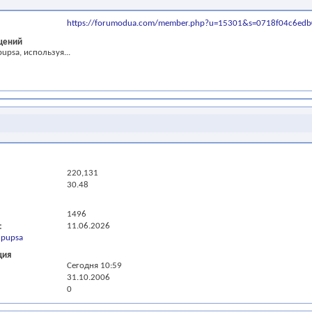
https://forumodua.com/member.php?u=15301&s=0718f04c6ed
щений
upsa, используя...
220,131
30.48
1496
11.06.2026
 pupsa
ция
Сегодня
10:59
31.10.2006
0