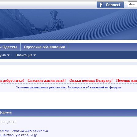
ы Одессы
Одесские объявления
ума
Навигация
ь добро легко!
Спасение жизни детей!
Окажи помощь Ветерану!
Помощь жи
Условия размещения рекламных баннеров и объявлений на форуме
форума
 очищены!
ься на предыдущую страницу
 на главную страницу