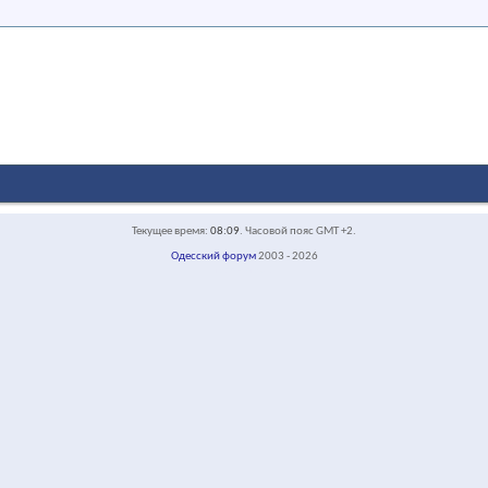
Текущее время:
08:09
. Часовой пояс GMT +2.
Одесский форум
2003 - 2026
face-default