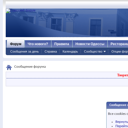
Форум
Что нового?
Правила
Новости Одессы
Ресторан
Сообщения за день
Справка
Календарь
Сообщество
Опции фор
Сообщение форума
Творит
Сообщение 
Все cookies
Вернут
Перейти