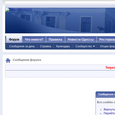
Форум
Что нового?
Правила
Новости Одессы
Ресторан
Сообщения за день
Справка
Календарь
Сообщество
Опции фор
Сообщение форума
Творит
Сообщение 
Все cookies
Вернут
Перейти