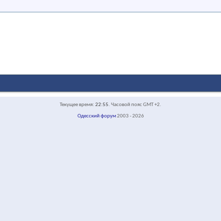
Текущее время:
22:55
. Часовой пояс GMT +2.
Одесский форум
2003 - 2026
face-default