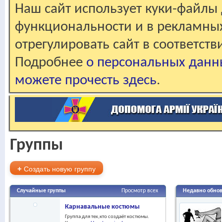
Наш сайт использует куки-файлы 
функциональности и в рекламны
отрегулировать сайт в соответст
Подробнее
о персональных данн
можете прочесть здесь
.
Группы
+
Создать новую группу
Случайные группы
Просмотр всех
Недавно обно
Карнавальные костюмы
Группа для тех,кто создаёт костюмы.