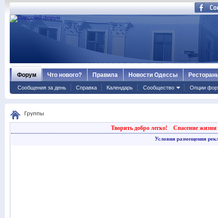
Форум
Что нового?
Правила
Новости Одессы
Ресторан
Сообщения за день
Справка
Календарь
Сообщество
Опции фор
Группы
Творить добро легко!
Спасение жизни 
Условия размещения рек