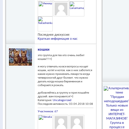
Последняя дискуссия:
Краткая информация о нас
кошки
это группа для тех кто очень любит
кошек!!!=)
я могу отвечать на все вопросы на щет
кошек, котят и котов. как о них заботится
какие нужно принемать лекарста когда
четвероногий друг болеит. что нужно
делать когда кошка беременная и
собирается рожать.
добовляйтесь в группу и приглошайте
друзей. вам понравится!=)
Категория:
Uncategorized
Последняя активность: 03.04.2018
10:08
Участников: 67