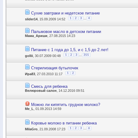
Сухие завтраки и недетское питание
...
1
2
3
4
slider14
, 15.09.2009 14:52
Пальмовое масло в детском питании
Мама_Ариши
, 27.08.2015 14:23
Питание с 1 года до 1,5, и с 1,5 до 2 лет!
...
1
2
3
355
gollii
, 30.07.2009 00:48
Стерилизация бутылочек
1
2
Ира83
, 27.03.2010 11:17
Смесь для ребенка
Велюровый салон
, 14.12.2016 09:51
Можно ли кипятить грудное молоко?
Me_L
, 01.09.2013 14:59
Коровье молоко в питании ребенка
...
1
2
3
6
MilaGro
, 21.09.2008 17:23