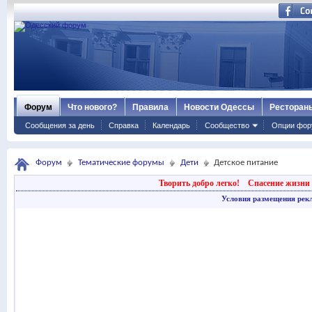
Форум
Что нового?
Правила
Новости Одессы
Ресторан
Сообщения за день
Справка
Календарь
Сообщество
Опции фор
Форум
Тематические форумы
Дети
Детское питание
Творить добро легко!
Спасение жизни 
Условия размещения рек