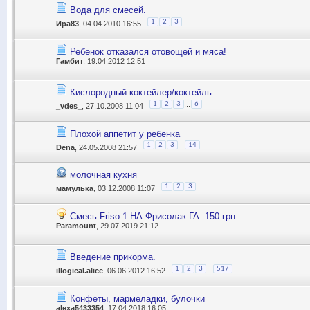
Вода для смесей.
1
2
3
Ира83
, 04.04.2010 16:55
Ребенок отказался отовощей и мяса!
Гамбит
, 19.04.2012 12:51
Кислородный коктейлер/коктейль
...
1
2
3
6
_vdes_
, 27.10.2008 11:04
Плохой аппетит у ребенка
...
1
2
3
14
Dena
, 24.05.2008 21:57
молочная кухня
1
2
3
мамулька
, 03.12.2008 11:07
Смесь Friso 1 НА Фрисолак ГА. 150 грн.
Paramount
, 29.07.2019 21:12
Введение прикорма.
...
1
2
3
517
illogical.alice
, 06.06.2012 16:52
Конфеты, мармеладки, булочки
alexa5433354
, 17.04.2018 16:05