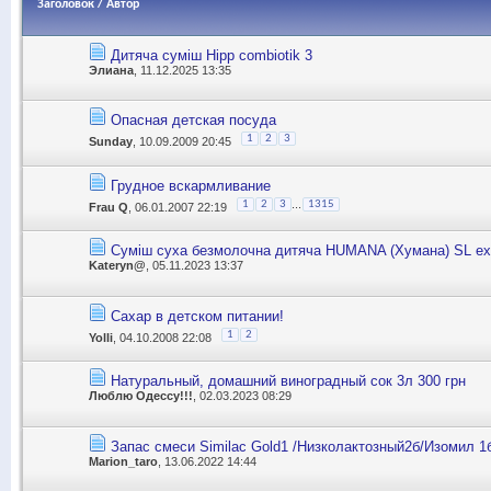
Заголовок
/
Автор
Дитяча суміш Hipp combiotik 3
Элиана
, 11.12.2025 13:35
Опасная детская посуда
1
2
3
Sunday
, 10.09.2009 20:45
Грудное вскармливание
...
1
2
3
1315
Frau Q
, 06.01.2007 22:19
Суміш суха безмолочна дитяча HUMANA (Хумана) SL ex
Kateryn@
, 05.11.2023 13:37
Сахар в детском питании!
1
2
Yolli
, 04.10.2008 22:08
Натуральный, домашний виноградный сок 3л 300 грн
Люблю Одессу!!!
, 02.03.2023 08:29
Запас смеси Similac Gold1 /Низколактозный2б/Изомил 1
Marion_taro
, 13.06.2022 14:44