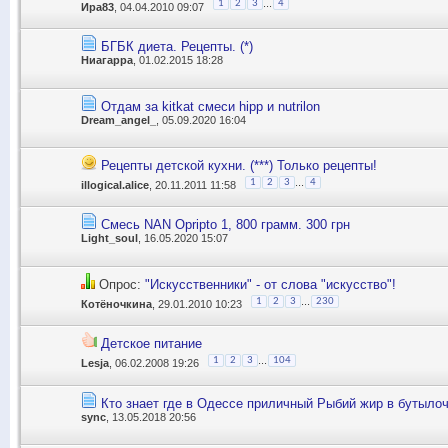
...
1
2
3
4
Ира83
, 04.04.2010 09:07
БГБК диета. Рецепты. (*)
Ниагарра
, 01.02.2015 18:28
Отдам за kitkat смеси hipp и nutrilon
Dream_angel_
, 05.09.2020 16:04
Рецепты детской кухни. (***) Только рецепты!
...
1
2
3
4
illogical.alice
, 20.11.2011 11:58
Смесь NAN Opripto 1, 800 грамм. 300 грн
Light_soul
, 16.05.2020 15:07
Опрос:
"Искусственники" - от слова "искусство"!
...
1
2
3
230
Котёночкина
, 29.01.2010 10:23
Детское питание
...
1
2
3
104
Lesja
, 06.02.2008 19:26
Кто знает где в Одессе приличный Рыбий жир в бутыло
sync
, 13.05.2018 20:56