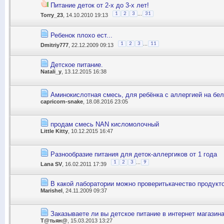
Питание деток от 2-х до 3-х лет!
...
1
2
3
31
Torry_23
, 14.10.2010 19:13
Ребенок плохо ест...
...
1
2
3
11
Dmitriy777
, 22.12.2009 09:13
Детское питание.
Natali_y
, 13.12.2015 16:38
Аминокислотная смесь, для ребёнка с аллергией на бел
capricorn-snake
, 18.08.2016 23:05
продам смесь NAN кисломолочный
Little Kitty
, 10.12.2015 16:47
Разнообразие питания для деток-аллергиков от 1 года
...
1
2
3
9
Lana SV
, 16.02.2011 17:39
В какой лаборатории можно проверитькачество продукт
Marishel
, 24.11.2009 09:37
Заказываете ли вы детское питание в интернет магазин
Т@тьян@
, 15.03.2013 13:27