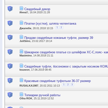
Свадебный декор
Инна!!
, 16.04.2020 21:28
Платки (хустки), шляпа челентанка
1
2
Джалеби
, 28.01.2018 10:15
Продам свадебные кожаные туфли, размер 39
JuliSims
, 23.02.2017 19:14
Шикарное свадебное платье со шлейфом ХС-С,пояс- ка
Maximino
, 14.08.2018 21:11
Свадебные туфли, босоножки с закрытым носиком КОЖА
ksuwon
, 17.06.2019 08:45
Красивые свадебные туфельки 36-37 размер
1
2
3
RUSALKA1987
, 20.02.2011 10:13
Топиарии ручной работы
Olha ROK
, 25.11.2019 12:52