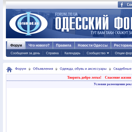
Форум
Что нового?
Правила
Новости Одессы
Ресторан
Сообщения за день
Справка
Календарь
Сообщество
Опции фор
Форум
Объявления
Одежда, обувь и аксессуары
Свадебные
Творить добро легко!
Спасение жизни 
Условия размещения рек