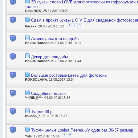
3D буквы слово LOVE для фотосессии из гофробумаги 
только
Olha ROK
, 25.11.2019 08:21
Сдам в прокат буквы L O V E для свадебной фотосесси
1
2
3
Кастик
, 28.06.2013 16:22
Аксессуары для свадьбы
Ирина Павловна
, 04.04.2018 16:24
Декор для свадьбы
Ирина Павловна
, 02.04.2018 11:44
Большие ростовые цветы для фотозоны
ROKSOLANA
, 11.05.2017 13:54
Свадебное платье
***IRIN@***
, 04.09.2019 15:16
Туфли 38 р.
ksusha_f
, 28.11.2015 18:47
Туфли белые Louisa Peeres,б/у один раз,36-37 размер
1
2
Yuls
, 12.02.2018 15:14