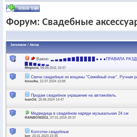
Форум:
Свадебные аксессуа
Заголовок
/
Автор
Важно:
▂ ▃ ▄ ▅ ▆ ▇ █ █ █ █ █ ● ● ●ПРАВИЛА РАЗД
▇ ▆ ▅ ▄ ▃ ▂
Megiona
, 08.09.2011 19:37
Свечи свадебные из вощины "Семейный очаг". Ручная 
kissulka
, 22.07.2024 13:08
Продам свадебное украшение на автомобиль.
IvanOd
, 18.06.2024 14:47
Медведица в свадебном наряде музыкальная 24 см
RAINBOW2011
, 07.01.2016 20:37
Колготки свадебные
lorr
, 20.01.2023 23:35