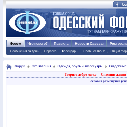
Форум
Что нового?
Правила
Новости Одессы
Ресторан
Сообщения за день
Справка
Календарь
Сообщество
Опции фор
Форум
Объявления
Одежда, обувь и аксессуары
Свадебные
Творить добро легко!
Спасение жизни 
Условия размещения рек