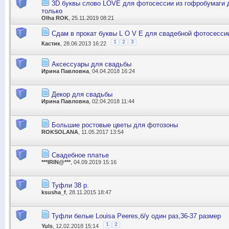
3D буквы слово LOVE для фотосессии из гофробумаги 
только
Olha ROK
, 25.11.2019 08:21
Сдам в прокат буквы L O V E для свадебной фотосесси
1
2
3
Кастик
, 28.06.2013 16:22
Аксессуары для свадьбы
Ирина Павловна
, 04.04.2018 16:24
Декор для свадьбы
Ирина Павловна
, 02.04.2018 11:44
Большие ростовые цветы для фотозоны
ROKSOLANA
, 11.05.2017 13:54
Свадебное платье
***IRIN@***
, 04.09.2019 15:16
Туфли 38 р.
ksusha_f
, 28.11.2015 18:47
Туфли белые Louisa Peeres,б/у один раз,36-37 размер
1
2
Yuls
, 12.02.2018 15:14