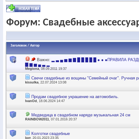
Форум:
Свадебные аксессуа
Заголовок
/
Автор
Важно:
▂ ▃ ▄ ▅ ▆ ▇ █ █ █ █ █ ● ● ●ПРАВИЛА РАЗД
▇ ▆ ▅ ▄ ▃ ▂
Megiona
, 08.09.2011 19:37
Свечи свадебные из вощины "Семейный очаг". Ручная 
kissulka
, 22.07.2024 13:08
Продам свадебное украшение на автомобиль.
IvanOd
, 18.06.2024 14:47
Медведица в свадебном наряде музыкальная 24 см
RAINBOW2011
, 07.01.2016 20:37
Колготки свадебные
lorr
, 20.01.2023 23:35