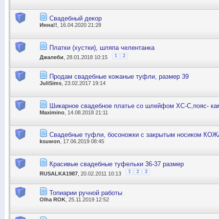
Свадебный декор
Инна!!
, 16.04.2020 21:28
Платки (хустки), шляпа челентанка
1
2
Джалеби
, 28.01.2018 10:15
Продам свадебные кожаные туфли, размер 39
JuliSims
, 23.02.2017 19:14
Шикарное свадебное платье со шлейфом ХС-С,пояс- ка
Maximino
, 14.08.2018 21:11
Свадебные туфли, босоножки с закрытым носиком КОЖА
ksuwon
, 17.06.2019 08:45
Красивые свадебные туфельки 36-37 размер
1
2
3
RUSALKA1987
, 20.02.2011 10:13
Топиарии ручной работы
Olha ROK
, 25.11.2019 12:52