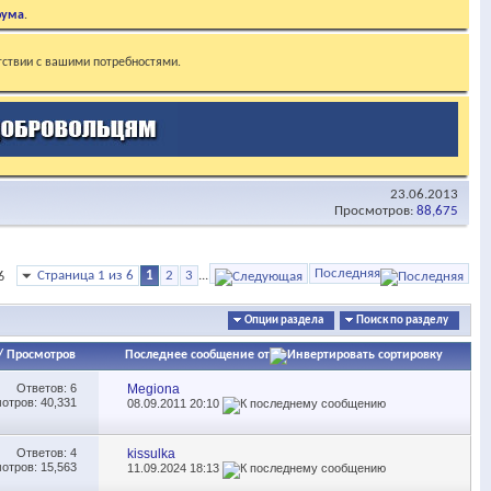
рума
.
тствии с вашими потребностями.
23.06.2013
Просмотров:
88,675
Последняя
Страница 1 из 6
1
2
3
...
6
Опции раздела
Поиск по разделу
/
Просмотров
Последнее сообщение от
Ответов:
6
Megiona
отров: 40,331
08.09.2011
20:10
Ответов:
4
kissulka
отров: 15,563
11.09.2024
18:13