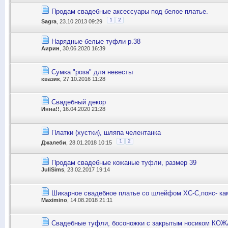
Продам свадебные аксессуары под белое платье.
1
2
Sagra
, 23.10.2013 09:29
Нарядные белые туфли р.38
Аирин
, 30.06.2020 16:39
Сумка "роза" для невесты
квазик
, 27.10.2016 11:28
Свадебный декор
Инна!!
, 16.04.2020 21:28
Платки (хустки), шляпа челентанка
1
2
Джалеби
, 28.01.2018 10:15
Продам свадебные кожаные туфли, размер 39
JuliSims
, 23.02.2017 19:14
Шикарное свадебное платье со шлейфом ХС-С,пояс- ка
Maximino
, 14.08.2018 21:11
Свадебные туфли, босоножки с закрытым носиком КОЖА