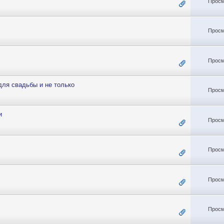
Просм
Просм
Просм
ля свадьбы и не только
Просм
и
Просм
Просм
Просм
Просм