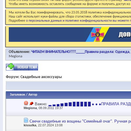
Если это Ваш первый визит на наш форум, рекомендуем прочесть страницу
Част
Чтобы иметь возможность оставлять сообщения на форуме и получить доступ к
Мы хотели бы Вас поинформировать, что 23.05.2018 политика конфиденциальнос
Наш сайт использует куки-файлы для сбора статистики, обеспечения функционал
Подробнее
о персональных данных и политике конфиденциальности вы можете п
Объявление:
ЧИТАЕМ ВНИМАТЕЛЬНО!!!!!_____Правила раздела: Одежда, о
Megiona
Форум:
Свадебные аксессуары
Заголовок
/
Автор
Важно:
▂ ▃ ▄ ▅ ▆ ▇ █ █ █ █ █ ● ● ●ПРАВИЛА РАЗД
Megiona
, 08.09.2011 19:37
Свечи свадебные из вощины "Семейный очаг". Ручная 
kissulka
, 22.07.2024 13:08