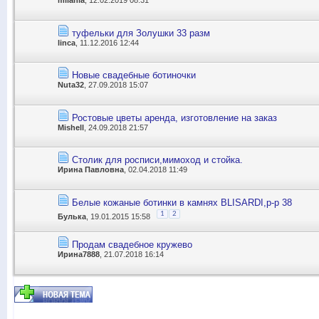
milania
, 12.02.2019 08:31
туфельки для Золушки 33 разм
linca
, 11.12.2016 12:44
Новые свадебные ботиночки
Nuta32
, 27.09.2018 15:07
Ростовые цветы аренда, изготовление на заказ
Mishell
, 24.09.2018 21:57
Столик для росписи,мимоход и стойка.
Ирина Павловна
, 02.04.2018 11:49
Белые кожаные ботинки в камнях BLISARDI,р-р 38
1
2
Булька
, 19.01.2015 15:58
Продам свадебное кружево
Ирина7888
, 21.07.2018 16:14