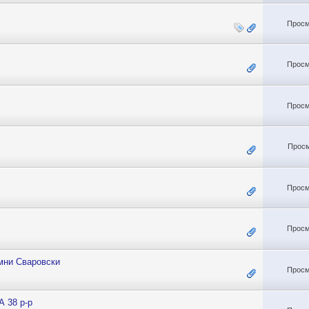
Просм
Просм
Просм
Просм
Просм
Просм
мни Сваровски
Просм
 38 р-р