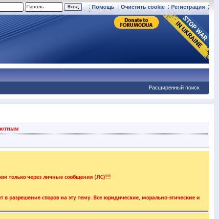
Помощь
Очистить cookie
Регистрация
Расширенный поиск
вотным
аем только через личные сообщения (ЛС)!!!
т в разрешение споров на эту тему. Все юридические, морально-этические и