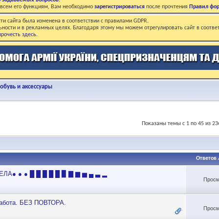
о задаваемых вопросов
.
о всем его функциям, Вам необходимо
зарегистрироваться
после прочтения
Правил фо
ти сайта была изменена в соответствии с правилами GDPR.
ьности и в рекламных целях. Благодаря этому мы можем отрегулировать сайт в соотве
рочесть здесь
.
бувь и аксессуары
Показаны темы с 1 по 45 из 23
Ответов
ЕЛА● ● ● █ █ █ █ █ ▉ ▇ ▆ ▅ ▄ ▃ ▂
Просм
работа. БЕЗ ПОВТОРА.
Просм