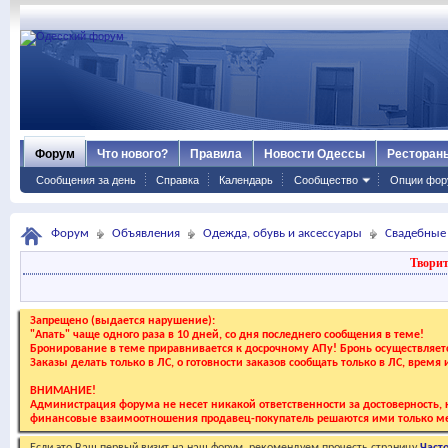
Форум
Что нового?
Правила
Новости Одессы
Ресторан
Сообщения за день
Справка
Календарь
Сообщество
Опции фор
Форум
Объявления
Одежда, обувь и аксессуары
Свадебные
Творит
Запрещено (выдается нарушение):
"Апать" чаще одного раза в 10 дней, со дня последнего сообщения в теме!
Бронирование в теме приравнивается к досрочному АПу! Бронь осуществляе
Заказы делать только в ЛС, о готовности заказов сообщать только в ЛС, время
ВНИМАНИЕ!
Администрация форума не несет никакой ответственности за достоверность, к
финансовые взаимоотношения продавец-покупатель решаются ими только ме