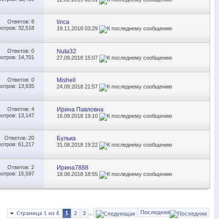
Ответов:
8
linca
отров: 32,518
19.11.2018
03:29
Ответов:
0
Nuta32
отров: 14,701
27.09.2018
15:07
Ответов:
0
Mishell
отров: 13,635
24.09.2018
21:57
Ответов:
4
Ирина Павловна
отров: 13,147
16.09.2018
19:10
Ответов:
20
Булька
отров: 61,217
31.08.2018
19:22
Ответов:
2
Ирина7888
отров: 15,597
18.08.2018
18:55
Последняя
Страница 1 из 6
1
2
3
...