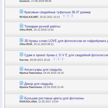
ksuwon
, 17.06.2019 08:45
Красивые свадебные туфельки 36-37 размер
1
2
3
RUSALKA1987
, 20.02.2011 10:13
Топиарии ручной работы
Olha ROK
, 25.11.2019 12:52
3D буквы слово LOVE для фотосессии из гофробумаги д
Olha ROK
, 25.11.2019 08:21
Сдам в прокат буквы L O V E для свадебной фотосесси
1
2
3
Кастик
, 28.06.2013 16:22
Аксессуары для свадьбы
Ирина Павловна
, 04.04.2018 16:24
Декор для свадьбы
Ирина Павловна
, 02.04.2018 11:44
Большие ростовые цветы для фотозоны
ROKSOLANA
, 11.05.2017 13:54