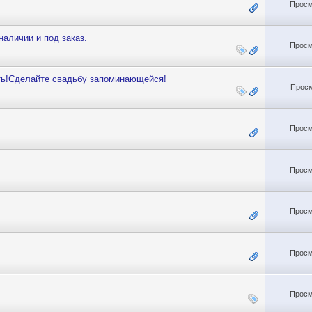
Просм
наличии и под заказ.
Просм
ь!Сделайте свадьбу запоминающейся!
Просм
Просм
Просм
Просм
Просм
Просм