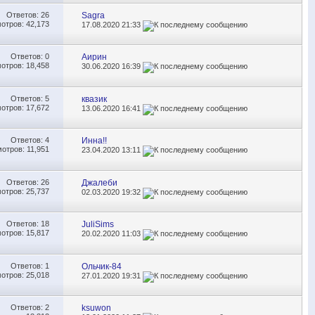
Ответов:
26
Sagra
отров: 42,173
17.08.2020
21:33
Ответов:
0
Аирин
отров: 18,458
30.06.2020
16:39
Ответов:
5
квазик
отров: 17,672
13.06.2020
16:41
Ответов:
4
Инна!!
отров: 11,951
23.04.2020
13:11
Ответов:
26
Джалеби
отров: 25,737
02.03.2020
19:32
Ответов:
18
JuliSims
отров: 15,817
20.02.2020
11:03
Ответов:
1
Ольчик-84
отров: 25,018
27.01.2020
19:31
Ответов:
2
ksuwon