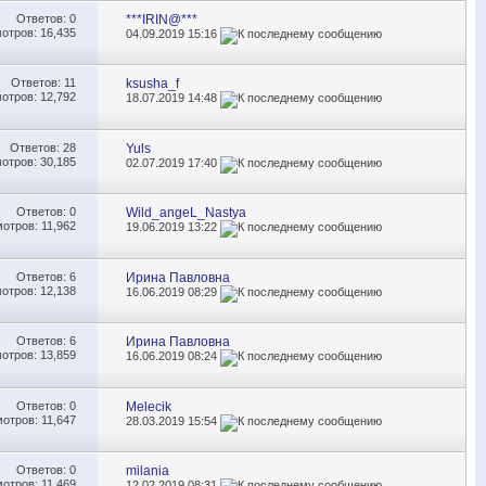
Ответов:
0
***IRIN@***
отров: 16,435
04.09.2019
15:16
Ответов:
11
ksusha_f
отров: 12,792
18.07.2019
14:48
Ответов:
28
Yuls
отров: 30,185
02.07.2019
17:40
Ответов:
0
Wild_angeL_Nastya
отров: 11,962
19.06.2019
13:22
Ответов:
6
Ирина Павловна
отров: 12,138
16.06.2019
08:29
Ответов:
6
Ирина Павловна
отров: 13,859
16.06.2019
08:24
Ответов:
0
Melecik
отров: 11,647
28.03.2019
15:54
Ответов:
0
milania
отров: 11,469
12.02.2019
08:31