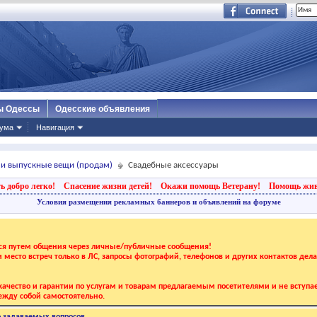
ы Одессы
Одесские объявления
ума
Навигация
 и выпускные вещи (продам)
Свадебные аксессуары
ь добро легко!
Спасение жизни детей!
Окажи помощь Ветерану!
Помощь жи
Условия размещения рекламных баннеров и объявлений на форуме
тся путем общения через личные/публичные сообщения!
 и место встреч только в ЛС, запросы фотографий, телефонов и других контактов дел
ачество и гарантии по услугам и товарам предлагаемым посетителями и не вступае
жду собой самостоятельно.