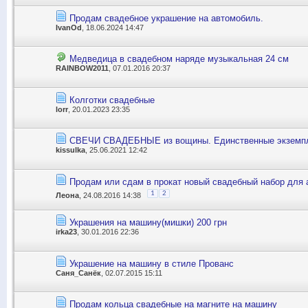
Продам свадебное украшение на автомобиль.
IvanOd
, 18.06.2024 14:47
Медведица в свадебном наряде музыкальная 24 см
RAINBOW2011
, 07.01.2016 20:37
Колготки свадебные
lorr
, 20.01.2023 23:35
СВЕЧИ СВАДЕБНЫЕ из вощины. Единственные экземп
kissulka
, 25.06.2021 12:42
Продам или сдам в прокат новый свадебный набор для 
1
2
Леона
, 24.08.2016 14:38
Украшения на машину(мишки) 200 грн
irka23
, 30.01.2016 22:36
Украшение на машину в стиле Прованс
Саня_Санёк
, 02.07.2015 15:11
Продам кольца свадебные на магните на машину