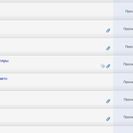
Прос
Просм
Прос
ляры.
Просм
авто
Просм
Просм
Просм