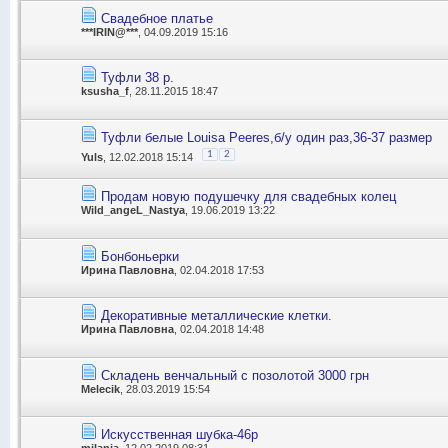
Свадебное платье
***IRIN@***
, 04.09.2019 15:16
Туфли 38 р.
ksusha_f
, 28.11.2015 18:47
Туфли белые Louisa Peeres,б/у один раз,36-37 размер
1
2
Yuls
, 12.02.2018 15:14
Продам новую подушечку для свадебных колец
Wild_angeL_Nastya
, 19.06.2019 13:22
Бонбоньерки
Ирина Павловна
, 02.04.2018 17:53
Декоративные металлические клетки.
Ирина Павловна
, 02.04.2018 14:48
Складень венчальный с позолотой 3000 грн
Melecik
, 28.03.2019 15:54
Искусственная шубка-46р