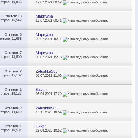
отров: 10,866
12.07.2021
00:52
Ответов:
13
Мариулка
отров: 16,542
12.07.2021
00:41
Ответов:
6
Мариулка
отров: 11,658
09.07.2021
16:11
Ответов:
7
Мариулка
отров: 18,800
09.07.2021
15:18
Ответов:
2
Zolushka585
отров: 15,132
05.07.2021
11:03
Ответов:
1
Джуэл
отров: 18,127
05.06.2021
17:20
Ответов:
2
Zolushka585
отров: 14,612
16.11.2020
10:54
Ответов:
1
Ники*
отров: 10,591
29.08.2020
10:52