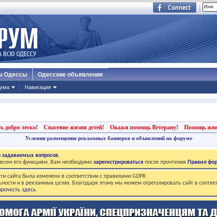
ы Одессы
Одесские объявления
ума
Навигация
ь добро легко!
Спасение жизни детей!
Окажи помощь Ветерану!
Помощь жи
Условия размещения рекламных баннеров и объявлений на форуме
о задаваемых вопросов
.
о всем его функциям, Вам необходимо
зарегистрироваться
после прочтения
Правил фо
ти сайта была изменена в соответствии с правилами GDPR.
ьности и в рекламных целях. Благодаря этому мы можем отрегулировать сайт в соотве
рочесть здесь
.