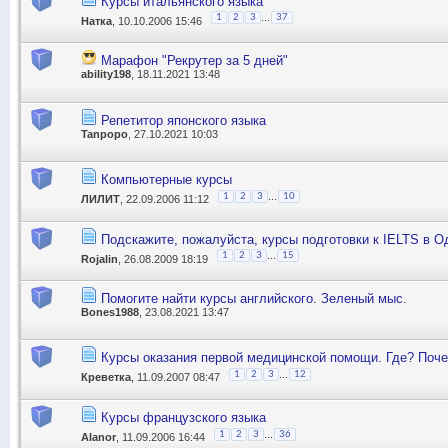
Курсы итальянского языка
...
1
2
3
37
Натка
, 10.10.2006 15:46
Марафон "Рекрутер за 5 дней"
ability198
, 18.11.2021 13:48
Репетитор японского языка
Tanpopo
, 27.10.2021 10:03
Компьютерные курсы
...
1
2
3
10
ЛИЛИТ
, 22.09.2006 11:12
Подскажите, пожалуйста, курсы подготовки к IELTS в О
...
1
2
3
15
Rojalin
, 26.08.2009 18:19
Помогите найти курсы английского. Зеленый мыс.
Bones1988
, 23.08.2021 13:47
Курсы оказания первой медицинской помощи. Где? Поч
...
1
2
3
12
Креветка
, 11.09.2007 08:47
Курсы французского языка
...
1
2
3
36
Alanor
, 11.09.2006 16:44