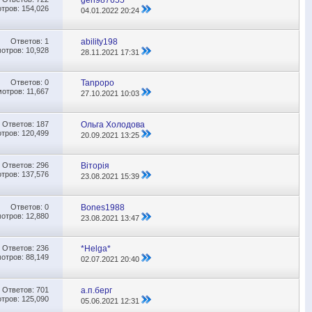
gen987655
тров: 154,026
04.01.2022
20:24
Ответов:
1
ability198
отров: 10,928
28.11.2021
17:31
Ответов:
0
Tanpopo
отров: 11,667
27.10.2021
10:03
Ответов:
187
Ольга Холодова
тров: 120,499
20.09.2021
13:25
Ответов:
296
Віторія
тров: 137,576
23.08.2021
15:39
Ответов:
0
Bones1988
отров: 12,880
23.08.2021
13:47
Ответов:
236
*Helga*
отров: 88,149
02.07.2021
20:40
Ответов:
701
а.п.берг
тров: 125,090
05.06.2021
12:31