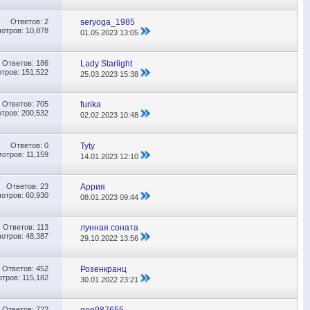
Ответов:
2
seryoga_1985
отров: 10,878
01.05.2023
13:05
Ответов:
186
Lady Starlight
тров: 151,522
25.03.2023
15:38
Ответов:
705
furika
тров: 200,532
02.02.2023
10:48
Ответов:
0
Tyty
отров: 11,159
14.01.2023
12:10
Ответов:
23
Аррия
отров: 60,930
08.01.2023
09:44
Ответов:
113
лунная соната
отров: 48,387
29.10.2022
13:56
Ответов:
452
Розенкранц
тров: 115,182
30.01.2022
23:21
Ответов:
722