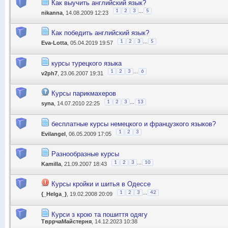
Как выучить английский язык?
...
1
2
3
5
nikanna
, 14.08.2009 12:23
Как победить английский язык?
...
1
2
3
5
Eva-Lotta
, 05.04.2019 19:57
курсы турецкого языка
...
1
2
3
6
v2ph7
, 23.06.2007 19:31
Курсы парикмахеров
...
1
2
3
13
syna
, 14.07.2010 22:25
бесплатные курсы немецкого и французкого языков?
1
2
3
Evilangel
, 06.05.2009 17:05
Разнообразные курсы
...
1
2
3
10
Kamilla
, 21.09.2007 18:43
Курсы кройки и шитья в Одессе
...
1
2
3
42
{_Helga_}
, 19.02.2008 20:09
Курси з крою та пошиття одягу
ТвррчаМайстерня
, 14.12.2023 10:38