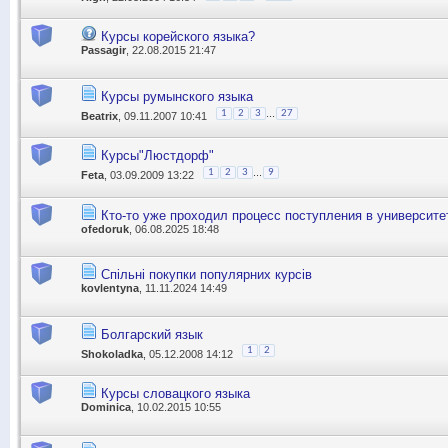
Курсы корейского языка?
Passagir
, 22.08.2015 21:47
Курсы румынского языка
...
1
2
3
27
Beatrix
, 09.11.2007 10:41
Курсы"Люстдорф"
...
1
2
3
9
Feta
, 03.09.2009 13:22
Кто-то уже проходил процесс поступления в университ
ofedoruk
, 06.08.2025 18:48
Спільні покупки популярних курсів
kovlentyna
, 11.11.2024 14:49
Болгарский язык
1
2
Shokoladka
, 05.12.2008 14:12
Курсы словацкого языка
Dominica
, 10.02.2015 10:55