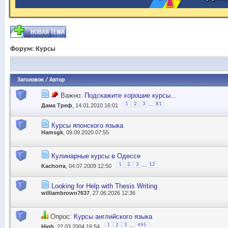
Форум:
Курсы
Заголовок
/
Автор
Важно:
Подскажите хорошие курсы...
...
1
2
3
81
Дама Треф
, 14.01.2010 16:01
Курсы японского языка
Hamsgk
, 09.09.2020 07:55
Кулинарные курсы в Одессе
...
1
2
3
12
Kachorra
, 04.07.2009 12:50
Looking for Help with Thesis Writing
williambrown7637
, 27.06.2026 12:36
Опрос:
Курсы английского языка
...
1
2
3
495
High
, 22.03.2004 16:54