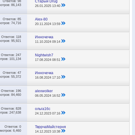
Ответов:
98
Старый Drug
отров: 86,143
26.01.2025
13:40
Ответов:
85
Alex-80
отров: 74,716
20.11.2024
13:59
Ответов:
118
Инночечка
отров: 95,921
11.10.2024
09:14
Ответов:
247
Nightwish7
тров: 101,134
17.08.2024
08:51
Ответов:
47
Инночечка
отров: 55,372
16.08.2024
17:10
Ответов:
196
alexwolker
отров: 84,460
06.05.2024
16:52
Ответов:
828
ольга16с
тров: 247,638
24.12.2023
07:16
Ответов:
0
ТвррчаМайстерня
мотров: 6,460
14.12.2023
10:38