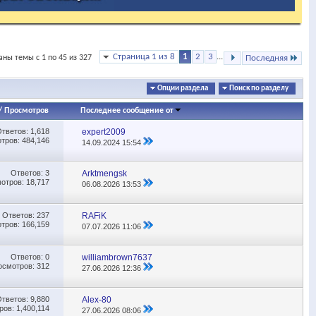
Страница 1 из 8
1
2
3
...
аны темы с 1 по 45 из 327
Последняя
Опции раздела
Поиск по разделу
/
Просмотров
Последнее сообщение от
Ответов:
1,618
expert2009
тров: 484,146
14.09.2024
15:54
Ответов:
3
Аrktmengsk
отров: 18,717
06.08.2026
13:53
Ответов:
237
RAFiK
тров: 166,159
07.07.2026
11:06
Ответов:
0
williambrown7637
осмотров: 312
27.06.2026
12:36
Ответов:
9,880
Alex-80
ов: 1,400,114
27.06.2026
08:06