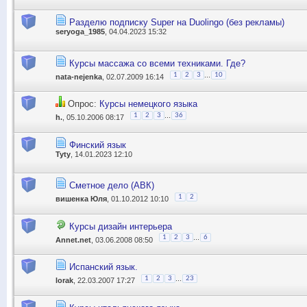
Разделю подписку Super на Duolingo (без рекламы)
seryoga_1985
, 04.04.2023 15:32
Курсы массажа со всеми техниками. Где?
...
1
2
3
10
nata-nejenka
, 02.07.2009 16:14
Опрос:
Курсы немецкого языка
...
1
2
3
36
h.
, 05.10.2006 08:17
Финский язык
Tyty
, 14.01.2023 12:10
Сметное дело (АВК)
1
2
вишенка Юля
, 01.10.2012 10:10
Курсы дизайн интерьера
...
1
2
3
6
Annet.net
, 03.06.2008 08:50
Испанский язык.
...
1
2
3
23
lorak
, 22.03.2007 17:27