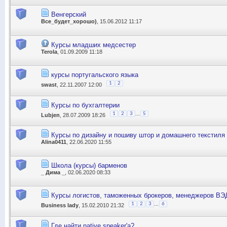
Венгерский
Все_будет_хорошо)
, 15.06.2012 11:17
Курсы младших медсестер
Terola
, 01.09.2009 11:18
курсы португальского языка
1
2
swast
, 22.11.2007 12:00
Курсы по бухгалтерии
...
1
2
3
5
Lubjen
, 28.07.2009 18:26
Курсы по дизайну и пошиву штор и домашнего текстиля
Alina0411
, 22.06.2020 11:55
Школа (курсы) барменов
_ Дима _
, 02.06.2020 08:33
Курсы логистов, таможенных брокеров, менеджеров ВЭ
...
1
2
3
6
Business lady
, 15.02.2010 21:32
Где найти native speaker'а?