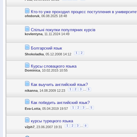
Кто-то уже проходил процесс поступления в университ
ofedoruk
, 06.08.2025 18:48
Спільні покупки популярних курсів
kovlentyna
, 11.11.2024 14:49
Болгарский язык
1
2
Shokoladka
, 05.12.2008 14:12
Курсы словацкого языка
Dominica
, 10.02.2015 10:55
Как выучить английский язык?
...
1
2
3
5
nikanna
, 14.08.2009 12:23
Как победить английский язык?
...
1
2
3
5
Eva-Lotta
, 05.04.2019 19:57
курсы турецкого языка
...
1
2
3
6
v2ph7
, 23.06.2007 19:31