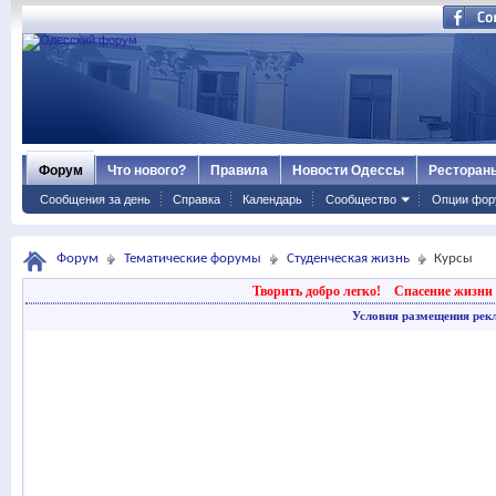
Форум
Что нового?
Правила
Новости Одессы
Ресторан
Сообщения за день
Справка
Календарь
Сообщество
Опции фор
Форум
Тематические форумы
Студенческая жизнь
Курсы
Творить добро легко!
Спасение жизни 
Условия размещения рек