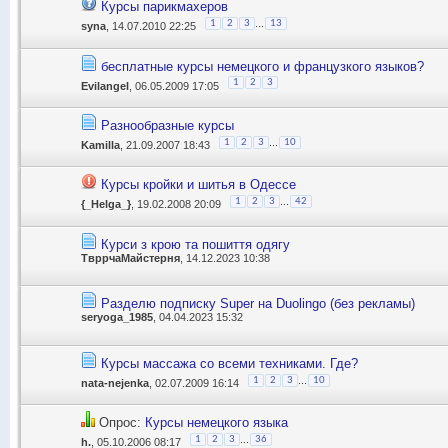
Курсы парикмахеров
...
1
2
3
13
syna
, 14.07.2010 22:25
бесплатные курсы немецкого и французкого языков?
1
2
3
Evilangel
, 06.05.2009 17:05
Разнообразные курсы
...
1
2
3
10
Kamilla
, 21.09.2007 18:43
Курсы кройки и шитья в Одессе
...
1
2
3
42
{_Helga_}
, 19.02.2008 20:09
Курси з крою та пошиття одягу
ТвррчаМайстерня
, 14.12.2023 10:38
Разделю подписку Super на Duolingo (без рекламы)
seryoga_1985
, 04.04.2023 15:32
Курсы массажа со всеми техниками. Где?
...
1
2
3
10
nata-nejenka
, 02.07.2009 16:14
Опрос:
Курсы немецкого языка
...
1
2
3
36
h.
, 05.10.2006 08:17