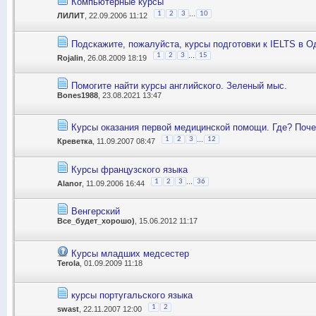
Компьютерные курсы
...
1
2
3
10
ЛИЛИТ
, 22.09.2006 11:12
Подскажите, пожалуйста, курсы подготовки к IELTS в О
...
1
2
3
15
Rojalin
, 26.08.2009 18:19
Помогите найти курсы английского. Зеленый мыс.
Bones1988
, 23.08.2021 13:47
Курсы оказания первой медицинской помощи. Где? Поч
...
1
2
3
12
Креветка
, 11.09.2007 08:47
Курсы французского языка
...
1
2
3
36
Alanor
, 11.09.2006 16:44
Венгерский
Все_будет_хорошо)
, 15.06.2012 11:17
Курсы младших медсестер
Terola
, 01.09.2009 11:18
курсы португальского языка
1
2
swast
, 22.11.2007 12:00