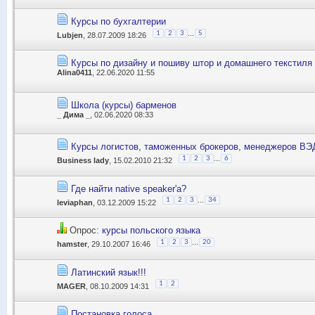
Курсы по бухгалтерии
...
1
2
3
5
Lubjen
, 28.07.2009 18:26
Курсы по дизайну и пошиву штор и домашнего текстиля
Alina0411
, 22.06.2020 11:55
Школа (курсы) барменов
_ Дима _
, 02.06.2020 08:33
Курсы логистов, таможенных брокеров, менеджеров ВЭ
...
1
2
3
6
Business lady
, 15.02.2010 21:32
Где найти native speaker'а?
...
1
2
3
34
leviaphan
, 03.12.2009 15:22
Опрос:
курсы польского языка
...
1
2
3
20
hamster
, 29.10.2007 16:46
Латинский язык!!!
1
2
MAGER
, 08.10.2009 14:31
Постановка голоса