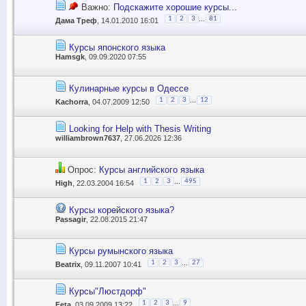
Важно:
Подскажите хорошие курсы...
...
1
2
3
81
Дама Треф
, 14.01.2010 16:01
Курсы японского языка
Hamsgk
, 09.09.2020 07:55
Кулинарные курсы в Одессе
...
1
2
3
12
Kachorra
, 04.07.2009 12:50
Looking for Help with Thesis Writing
williambrown7637
, 27.06.2026 12:36
Опрос:
Курсы английского языка
...
1
2
3
495
High
, 22.03.2004 16:54
Курсы корейского языка?
Passagir
, 22.08.2015 21:47
Курсы румынского языка
...
1
2
3
27
Beatrix
, 09.11.2007 10:41
Курсы"Люстдорф"
...
1
2
3
9
Feta
, 03.09.2009 13:22