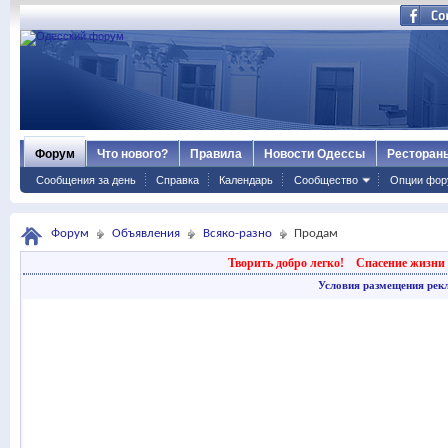
Форум
Что нового?
Правила
Новости Одессы
Ресторан
Сообщения за день
Справка
Календарь
Сообщество
Опции фор
Форум
Объявления
Всяко-разно
Продам
Творить добро легко!
Спасение жизни 
Условия размещения рек