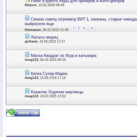
Forex и крипто лиды для брокеров и колл-центров
Eleyurv
, 10.01.2026 08:46
Синюю лампу,гигрометр ВИТ-1, капканы, старые чемодан
выбросили еще
...
1
2
3
6
Наткашок
, 06.02.2015 21:48
Халаты медиц.
добжик
, 14.05.2023 17:27
Маска Квадрат из Игра в кальмара
imag123
, 06.02.2025 00:15
Кепка Супер-Марио
imag123
, 15.09.2018 17:18
Кошелек Ходячие мертвецы
imag123
, 10.02.2025 13:53