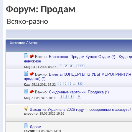
Форум:
Продам
Всяко-разно
Заголовок
/
Автор
Важно:
Барахолка. Продам-Куплю-Отдам (*) - Куда д
ненужное
...
1
2
3
172
Кац
, 04.11.2020 08:37
Важно:
Билеты КОНЦЕРТЫ КЛУБЫ МЕРОПРИЯТИЯ (
продажа) (*)
...
1
2
3
333
Кац
, 25.11.2011 15:22
Важно:
Скидочные карточки. Продажа (*)
...
1
2
3
9
Кац
, 31.08.2016 18:02
Выезд из Украины в 2026 году - проверенные маршруты!
anocuno
, 19.05.2026 19:16
Даром
крутик
, 04.08.2026 13:01