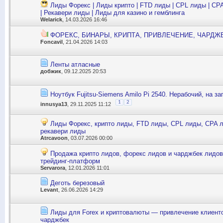
Лиды Форекс | Лиды крипто | FTD лиды | CPL лиды | CP
| Рекавери лиды | Лиды для казино и гемблинга
Welarick
, 14.03.2026 16:46
ФОРЕКС, БИНАРЫ, КРИПТА, ПРИВЛЕЧЕНИЕ, ЧАРДЖ
Foncavil
, 21.04.2026 14:03
Ленты атласные
добжик
, 09.12.2025 20:53
Ноутбук Fujitsu-Siemens Amilo Pi 2540. Нерабочий, на за
1
2
innusya13
, 29.11.2025 11:12
Лиды Форекс, крипто лиды, FTD лиды, CPL лиды, CPA 
рекавери лиды
Atrcavoon
, 03.07.2026 00:00
Продажа крипто лидов, форекс лидов и чарджбек лидов
трейдинг-платформ
Servarora
, 12.01.2026 11:01
Деготь березовый
Levant
, 26.06.2026 14:29
Лиды для Forex и криптовалюты — привлечение клиенто
чарджбек