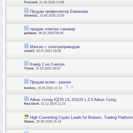
Foncavil
, 21.04.2026 14:08
Продам профилактор Евминова
Violetta1
, 15.06.2026 22:05
продам электро самовар
добжик
, 08.05.2026 08:30
Мангал с электроприводом.
vred21
, 06.07.2021 09:39
Ковёр 2 на 3 метра.
Tirsen
, 11.10.2025 19:52
Продам всяко - разное
1
2
bvsbns
, 15.05.2021 11:12
Айкос солид IQOS LIL SOLID v 2.0 Айкос Солід
Red Devil
, 21.12.2024 11:23
High Converting Crypto Leads for Brokers, Trading Platform
Sialem
, 25.05.2026 15:16