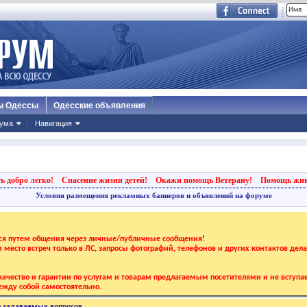
ы Одессы
Одесские объявления
ума
Навигация
ь добро легко!
Спасение жизни детей!
Окажи помощь Ветерану!
Помощь жи
Условия размещения рекламных баннеров и объявлений на форуме
тся путем общения через личные/публичные сообщения!
 и место встреч только в ЛС, запросы фотографий, телефонов и других контактов дел
ачество и гарантии по услугам и товарам предлагаемым посетителями и не вступае
жду собой самостоятельно.