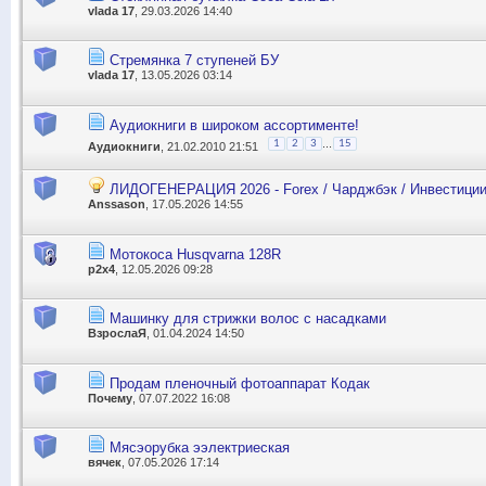
vlada 17
, 29.03.2026 14:40
Стремянка 7 ступеней БУ
vlada 17
, 13.05.2026 03:14
Аудиокниги в широком ассортименте!
...
1
2
3
15
Аудиокниги
, 21.02.2010 21:51
ЛИДОГЕНЕРАЦИЯ 2026 - Forex / Чарджбэк / Инвестиции 
Anssason
, 17.05.2026 14:55
Мотокоса Husqvarna 128R
p2x4
, 12.05.2026 09:28
Машинку для стрижки волос с насадками
ВзрослаЯ
, 01.04.2024 14:50
Продам пленочный фотоаппарат Кодак
Почему
, 07.07.2022 16:08
Мясэорубка ээлектриеская
вячек
, 07.05.2026 17:14