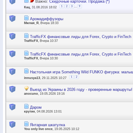
Важно:
Скидочные карточки. Продажа (*)
...
1
2
3
9
Кац
, 31.08.2016 18:02
Аромадиффузоры
Милая_Я
, Вчера 18:33
TrafficFX финансовые лиды для Forex, Crypto и FinTech
TrafficFX
, Вчера 10:37
TrafficFX финансовые лиды для Forex, Crypto и FinTech
TrafficFX
, Вчера 10:30
Настольная игра Something Wild FUNKO фигурка: малыш
1
2
innusya13
, 29.11.2025 10:27
Выезд из Украины в 2026 году - проверенные маршруты!
anocuno
, 19.05.2026 19:16
Даром
крутик
, 04.08.2026 13:01
Янтарная шкатулка
You only live once
, 19.05.2025 10:12