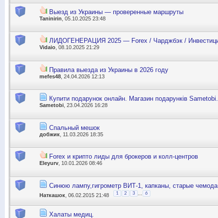
Выезд из Украины — проверенные маршруты
Taninirin
, 05.10.2025 23:48
ЛИДОГЕНЕРАЦИЯ 2025 — Forex / Чарджбэк / Инвестиции
Vidaio
, 08.10.2025 21:29
Правила выезда из Украины в 2026 году
mefes48
, 24.04.2026 12:13
Купити подарунок онлайн. Магазин подарунків Sametobi.
Sametobi
, 23.04.2026 16:28
Спальный мешок
добжик
, 11.03.2026 18:35
Forex и крипто лиды для брокеров и колл-центров
Eleyurv
, 10.01.2026 08:46
Синюю лампу,гигрометр ВИТ-1, капканы, старые чемода
...
1
2
3
6
Наткашок
, 06.02.2015 21:48
Халаты медиц.