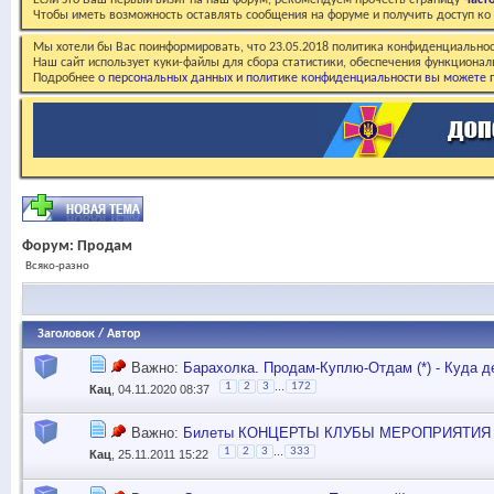
Если это Ваш первый визит на наш форум, рекомендуем прочесть страницу
Част
Чтобы иметь возможность оставлять сообщения на форуме и получить доступ к
Мы хотели бы Вас поинформировать, что 23.05.2018 политика конфиденциальнос
Наш сайт использует куки-файлы для сбора статистики, обеспечения функционал
Подробнее
о персональных данных и политике конфиденциальности вы можете п
Форум:
Продам
Всяко-разно
Заголовок
/
Автор
Важно:
Барахолка. Продам-Куплю-Отдам (*) - Куда д
...
1
2
3
172
Кац
, 04.11.2020 08:37
Важно:
Билеты КОНЦЕРТЫ КЛУБЫ МЕРОПРИЯТИЯ (по
...
1
2
3
333
Кац
, 25.11.2011 15:22