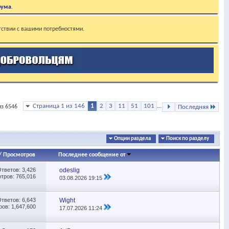
рума
.
тствии с вашими потребностями.
Страница 1 из 146
1
2
3
11
51
101
...
из 6546
Последняя
Опции раздела
Поиск по разделу
/
Просмотров
Последнее сообщение от
Ответов:
3,426
odeslig
тров: 765,016
03.08.2026
19:15
Ответов:
6,643
Wight
ов: 1,647,600
17.07.2026
11:24