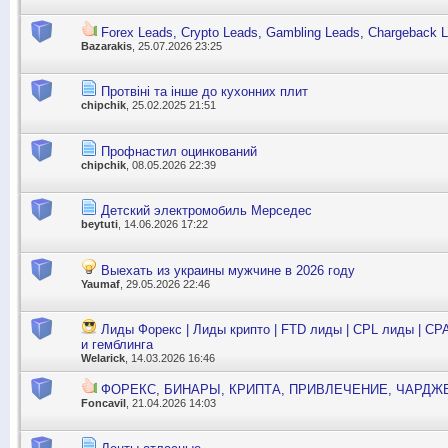
Forex Leads, Crypto Leads, Gambling Leads, Chargeback 
Bazarakis
, 25.07.2026 23:25
Протвіні та інше до кухонних плит
chipchik
, 25.02.2025 21:51
Профнастил оцинкований
chipchik
, 08.05.2026 22:39
Детский электромобиль Мерседес
beytuti
, 14.06.2026 17:22
Выехать из украины мужчине в 2026 году
Yaumaf
, 29.05.2026 22:46
Лиды Форекс | Лиды крипто | FTD лиды | CPL лиды | CP
и гемблинга
Welarick
, 14.03.2026 16:46
ФОРЕКС, БИНАРЫ, КРИПТА, ПРИВЛЕЧЕНИЕ, ЧАРДЖ
Foncavil
, 21.04.2026 14:03