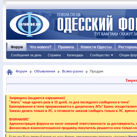
Форум
Что нового?
Правила
Новости Одессы
Ресторан
Сообщения за день
Справка
Календарь
Сообщество
Опции фор
Форум
Объявления
Всяко-разно
Продам
Творит
Запрещено (выдается нарушение):
"Апать" чаще одного раза в 10 дней, со дня последнего сообщения в теме!
Бронирование в теме приравнивается к досрочному АПу! Бронь осуществляе
Заказы делать только в ЛС, о готовности заказов сообщать только в ЛС, время
ВНИМАНИЕ!
Администрация форума не несет никакой ответственности за достоверность, к
финансовые взаимоотношения продавец-покупатель решаются ими только ме