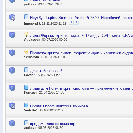
Ленты атласные
добжик
, 09.12.2025 20:53
Ноутбук Fujitsu-Siemens Amilo Pi 2540. Нерабочий, на за
1
2
innusya13
, 29.11.2025 11:12
Лиды Форекс, крипто лиды, FTD лиды, CPL лиды, CPA 
Atrcavoon
, 03.07.2026 00:00
Продажа крипто лидов, форекс лидов и чарджбек лидов
Servarora
, 12.01.2026 11:01
Деготь березовый
Levant
, 26.06.2026 14:29
Лиды для Forex и криптовалюты — привлечение клиенто
Foncavil
, 21.04.2026 14:08
Продам профилактор Евминова
Violetta1
, 15.06.2026 22:05
продам электро самовар
добжик
, 08.05.2026 08:30