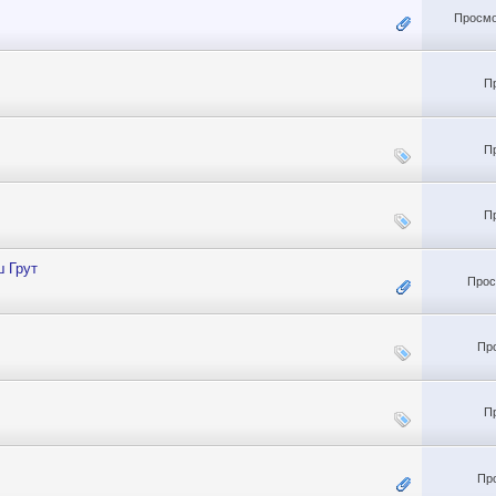
Просмо
П
П
П
 Грут
Прос
Пр
П
Пр