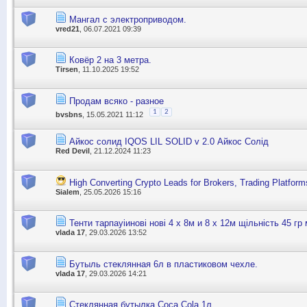
Мангал с электроприводом.
vred21
, 06.07.2021 09:39
Ковёр 2 на 3 метра.
Tirsen
, 11.10.2025 19:52
Продам всяко - разное
1
2
bvsbns
, 15.05.2021 11:12
Айкос солид IQOS LIL SOLID v 2.0 Айкос Солід
Red Devil
, 21.12.2024 11:23
High Converting Crypto Leads for Brokers, Trading Platform
Sialem
, 25.05.2026 15:16
Тенти тарпауіинові нові 4 х 8м и 8 х 12м щільність 45 гр
vlada 17
, 29.03.2026 13:52
Бутыль стеклянная 6л в пластиковом чехле.
vlada 17
, 29.03.2026 14:21
Стеклянная бутылка Coca Cola 1л