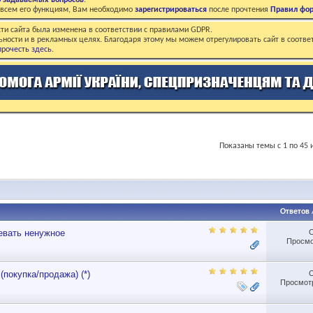
о задаваемых вопросов
.
о всем его функциям, Вам необходимо
зарегистрироваться
после прочтения
Правил фо
ти сайта была изменена в соответствии с правилами GDPR.
ьности и в рекламных целях. Благодаря этому мы можем отрегулировать сайт в соотве
рочесть здесь
.
Показаны темы с 1 по 45 
Ответов
евать ненужное
Просмо
купка/продажа) (*)
Просмотр