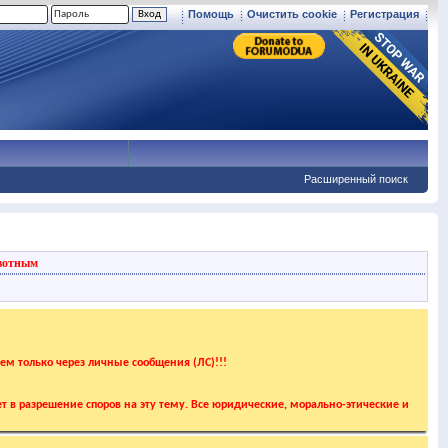
Помощь
Очистить cookie
Регистрация
Расширенный поиск
вотным
аем только через личные сообщения (ЛС)!!!
т в разрешение споров на эту тему. Все юридические, морально-этические и