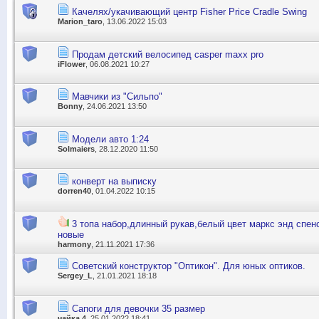
Качелях/укачивающий центр Fisher Price Cradle Swing
Marion_taro
, 13.06.2022 15:03
Продам детский велосипед casper maxx pro
iFlower
, 06.08.2021 10:27
Мавчики из "Сильпо"
Bonny
, 24.06.2021 13:50
Модели авто 1:24
Solmaiers
, 28.12.2020 11:50
конверт на выписку
dorren40
, 01.04.2022 10:15
3 топа набор,длинный рукав,белый цвет маркс энд спенс
новые
harmony
, 21.11.2021 17:36
Советский конструктор "Оптикон". Для юных оптиков.
Sergey_L
, 21.01.2021 18:18
Сапоги для девочки 35 размер
чайка 4
, 25.01.2022 18:41