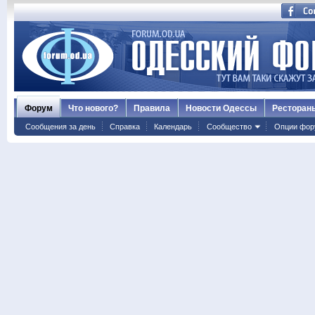
Форум
Что нового?
Правила
Новости Одессы
Ресторан
Сообщения за день
Справка
Календарь
Сообщество
Опции фор