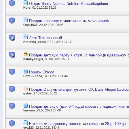
Отдам банку Nutricia Nutrilon Мальабсорбция
Norc
, 01.01.2022 18:28
Продам кроватку с маятниковым механизмом
Olga1635
, 20.12.2021 09:06
Лего Техник новый
Katerina_bond
, 07.12.2021 17:12
Продам детскую парту + стул ,(с лампой )в идеальном с
nataliya-tiger
, 03.08.2021 15:01
Горшок Chicco
Натаниэлла
, 04.11.2021 14:46
Продам 2 стульчика для купания OK Baby Flipper Evolut
gstas
, 27.07.2021 16:21
Продам детскую (для 0-4 года) кровать с ящиком, маят
kaewan
, 23.06.2021 14:06
Ботиночки на девочку полностью кожаные 28 р. 100 грн.
eva123
, 12.11.2021 14:48