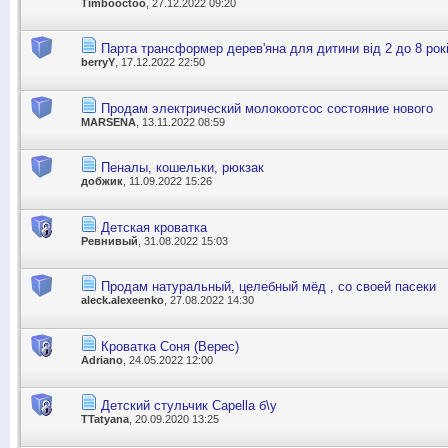
Timbooctoo
, 27.12.2022 09:20
Парта трансформер дерев'яна для дитини від 2 до 8 рок
berryY
, 17.12.2022 22:50
Продам электрический молокоотсос состояние нового
MARSENA
, 13.11.2022 08:59
Пеналы, кошельки, рюкзак
добжик
, 11.09.2022 15:26
Детская кроватка
Ревнивый
, 31.08.2022 15:03
Продам натуральный, целебный мёд , со своей пасеки
aleck.alexeenko
, 27.08.2022 14:30
Кроватка Соня (Верес)
Adriano
, 24.05.2022 12:00
Детский стульчик Capella б\у
TTatyana
, 20.09.2020 13:25