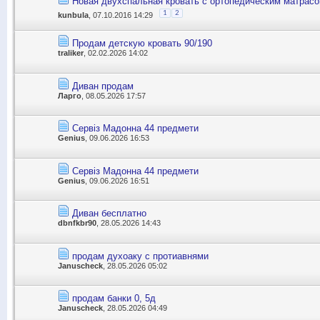
Новая двухспальная кровать с ортопедическим матрас
1
2
kunbula
, 07.10.2016 14:29
Продам детскую кровать 90/190
traliker
, 02.02.2026 14:02
Диван продам
Ларго
, 08.05.2026 17:57
Сервіз Мадонна 44 предмети
Genius
, 09.06.2026 16:53
Сервіз Мадонна 44 предмети
Genius
, 09.06.2026 16:51
Диван бесплатно
dbnfkbr90
, 28.05.2026 14:43
продам духоаку с протиавнями
Januscheck
, 28.05.2026 05:02
продам банки 0, 5д
Januscheck
, 28.05.2026 04:49