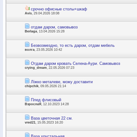
срочно офисные столы+шкаф
Avis
, 29.04.2026 18:08
отдам даром, самовывоз
Berlaga
, 13.04.2026 15:28
Безвозмездно, то есть даром, отдам мебель
волга
, 23.05.2026 10:42
Отдам даром кровать Селена-Аури. Самовывоз
crying_dream
, 22.05.2026 07:23
Ліжко металеве, можу доставити
chipchik
, 09.05.2026 21:14
Плед флисовый
ВзрослаЯ
, 12.10.2023 14:28
Ваза цветочная 22 см.
vred21
, 15.05.2023 16:20
Ваза хрустальная