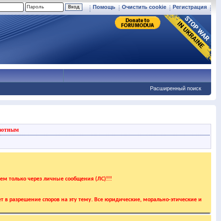
Помощь
Очистить cookie
Регистрация
Расширенный поиск
вотным
аем только через личные сообщения (ЛС)!!!
т в разрешение споров на эту тему. Все юридические, морально-этические и