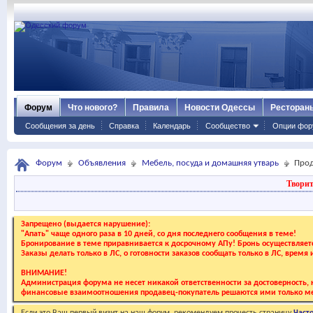
Форум
Что нового?
Правила
Новости Одессы
Ресторан
Сообщения за день
Справка
Календарь
Сообщество
Опции фор
Форум
Объявления
Мебель, посуда и домашняя утварь
Про
Творит
Запрещено (выдается нарушение):
"Апать" чаще одного раза в 10 дней, со дня последнего сообщения в теме!
Бронирование в теме приравнивается к досрочному АПу! Бронь осуществляе
Заказы делать только в ЛС, о готовности заказов сообщать только в ЛС, время
ВНИМАНИЕ!
Администрация форума не несет никакой ответственности за достоверность, к
финансовые взаимоотношения продавец-покупатель решаются ими только ме