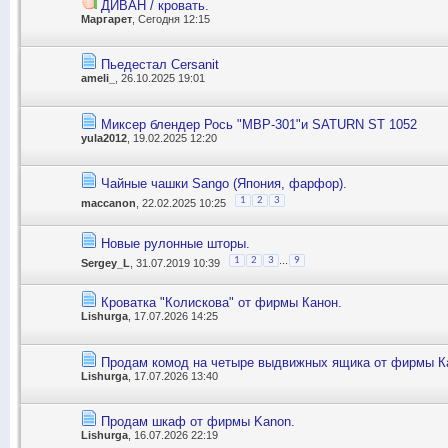
ДИВАН / кровать.
Маргарет
, Сегодня 12:15
Пьедестал Cersanit
ameli_
, 26.10.2025 19:01
Миксер блендер Рось "МВР-301"и SATURN ST 1052
yula2012
, 19.02.2025 12:20
Чайные чашки Sango (Япония, фарфор).
1
2
3
maccanon
, 22.02.2025 10:25
Новые рулонные шторы.
...
1
2
3
9
Sergey_L
, 31.07.2019 10:39
Кроватка "Колискова" от фирмы Канон.
Lishurga
, 17.07.2026 14:25
Продам комод на четыре выдвижных ящика от фирмы К
Lishurga
, 17.07.2026 13:40
Продам шкаф от фирмы Kanon.
Lishurga
, 16.07.2026 22:19