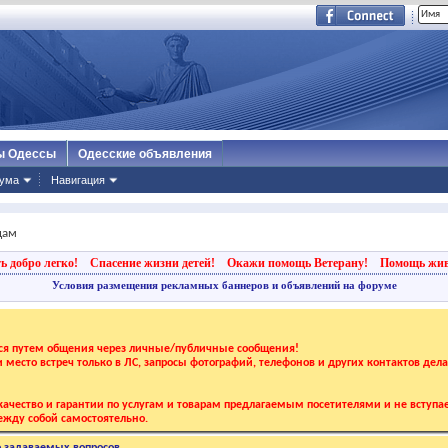
ы Одессы
Одесские объявления
ума
Навигация
дам
ь добро легко!
Спасение жизни детей!
Окажи помощь Ветерану!
Помощь жи
Условия размещения рекламных баннеров и объявлений на форуме
тся путем общения через личные/публичные сообщения!
 и место встреч только в ЛС, запросы фотографий, телефонов и других контактов дел
ачество и гарантии по услугам и товарам предлагаемым посетителями и не вступае
жду собой самостоятельно.