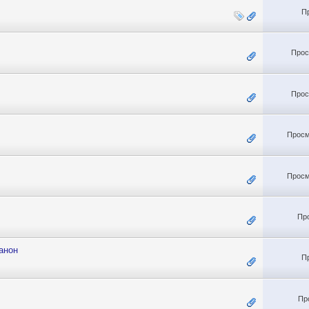
П
Прос
Прос
Просм
Просм
Пр
анон
П
Пр