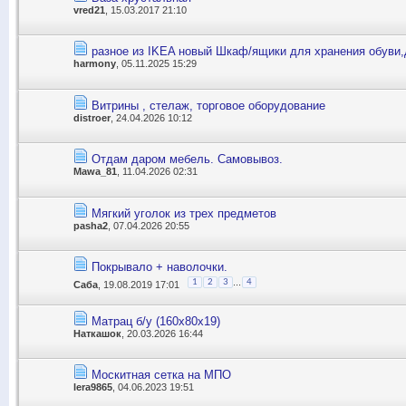
vred21
, 15.03.2017 21:10
разное из IKEA новый Шкаф/ящики для хранения обуви,
harmony
, 05.11.2025 15:29
Витрины , стелаж, торговое оборудование
distroer
, 24.04.2026 10:12
Отдам даром мебель. Самовывоз.
Mawa_81
, 11.04.2026 02:31
Мягкий уголок из трех предметов
pasha2
, 07.04.2026 20:55
Покрывало + наволочки.
...
1
2
3
4
Саба
, 19.08.2019 17:01
Матрац б/у (160х80х19)
Наткашок
, 20.03.2026 16:44
Москитная сетка на МПО
lera9865
, 04.06.2023 19:51