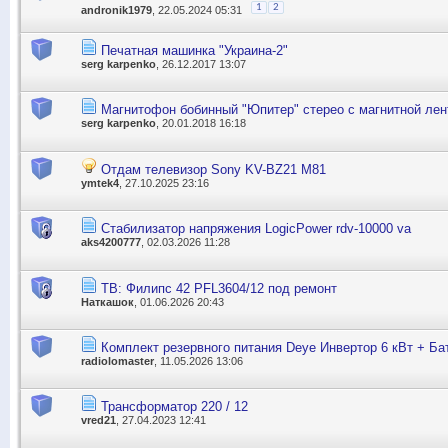
1
2
andronik1979
, 22.05.2024 05:31
Печатная машинка "Украина-2"
serg karpenko
, 26.12.2017 13:07
Магнитофон бобинный "Юпитер" стерео с магнитной лен
serg karpenko
, 20.01.2018 16:18
Отдам телевизор Sony KV-BZ21 M81
ymtek4
, 27.10.2025 23:16
Стабилизатор напряжения LogicPower rdv-10000 va
aks4200777
, 02.03.2026 11:28
ТВ: Филипс 42 PFL3604/12 под ремонт
Наткашок
, 01.06.2026 20:43
Комплект резервного питания Deye Инвертор 6 кВт + Ба
radiolomaster
, 11.05.2026 13:06
Трансформатор 220 / 12
vred21
, 27.04.2023 12:41