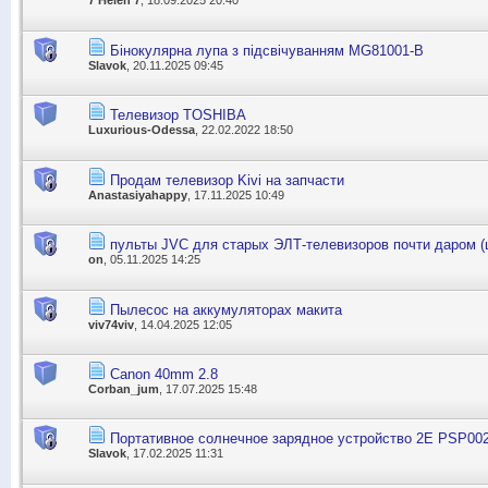
7 Helen 7
, 18.09.2025 20:40
Бінокулярна лупа з підсвічуванням MG81001-B
Slavok
, 20.11.2025 09:45
Телевизор TOSHIBA
Luxurious-Odessa
, 22.02.2022 18:50
Продам телевизор Kivi на запчасти
Anastasiyahappy
, 17.11.2025 10:49
пульты JVC для старых ЭЛТ-телевизоров почти даром (ц
on
, 05.11.2025 14:25
Пылесос на аккумуляторах макита
viv74viv
, 14.04.2025 12:05
Canon 40mm 2.8
Corban_jum
, 17.07.2025 15:48
Портативное солнечное зарядное устройство 2E PSP002
Slavok
, 17.02.2025 11:31