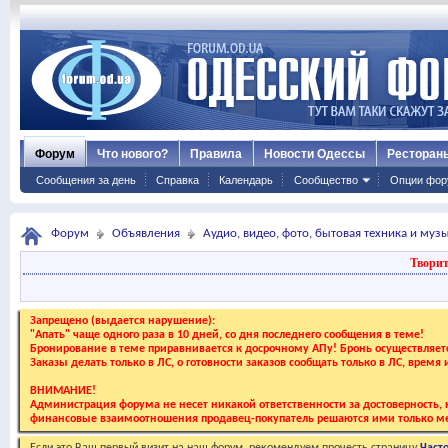
Форум
Что нового?
Правила
Новости Одессы
Ресторан
Сообщения за день
Справка
Календарь
Сообщество
Опции фор
Форум
Объявления
Аудио, видео, фото, бытовая техника и му
Творит
Запрещено (выдается нарушение):
"Апать" чаще одного раза в 10 дней, со дня последнего сообщения в теме!
Бронирование в теме приравнивается к досрочному АПу! Бронь осуществляе
Заказы делать только в ЛС, о готовности заказов сообщать только в ЛС, время
ВНИМАНИЕ!
Администрация форума не несет никакой ответственности за достоверность, к
финансовые взаимоотношения продавец-покупатель решаются ими только ме