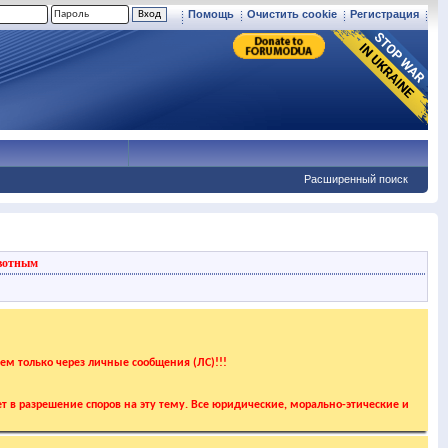
Помощь
Очистить cookie
Регистрация
Расширенный поиск
вотным
аем только через личные сообщения (ЛС)!!!
т в разрешение споров на эту тему. Все юридические, морально-этические и