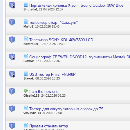
Портативная колонка Xiaomi Sound Outdoor 30W Blue
Shurella!
, 21.04.2026 12:07
телевизор смарт "Самсунг"
Ma4o$
, 15.02.2026 15:46
Телевизор SONY KDL-40W5500 LCD
controller
, 12.07.2025 21:30
Осцилограф ZEEWEII DSO3D12, мультиметри Mestek 
Slavok
, 27.12.2025 12:36
USB тестер Fnirsi FNB48P
Slavok
, 08.03.2026 13:23
I am the new one
Giselle12S
, 24.02.2026 08:23
Тестер для аккумуляторных сборок до 7S
viv74viv
, 14.04.2025 12:00
Продам стабилизатор