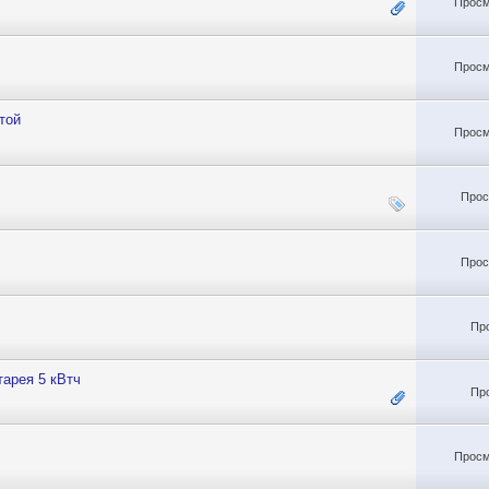
Просм
Просм
той
Просм
Прос
Прос
Пр
тарея 5 кВтч
Пр
Просм