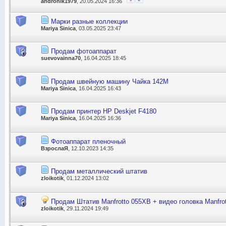
andronik1979
, 20.05.2024 16:36
Марки разные коллекции
Mariya Sinica
, 03.05.2025 23:47
Продам фотоаппарат
suevovainna70
, 16.04.2025 18:45
Продам швейную машину Чайка 142М
Mariya Sinica
, 16.04.2025 16:43
Продам принтер HP Deskjet F4180
Mariya Sinica
, 16.04.2025 16:36
Фотоаппарат пленочный
ВзрослаЯ
, 12.10.2023 14:35
Продам металлический штатив
zloikotik
, 01.12.2024 13:02
Продам Штатив Manfrotto 055XB + видео головка Manfro
zloikotik
, 29.11.2024 19:49