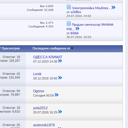
Тем: 4,890
Электроплойка Moulinex...
Сообщений: 32,608
от
wildfire
24.07.2026,
14:02
Тем: 2,471
Продам синтезатор YAMAHA
Сообщений: 9,393
PSR...
от
Bibbb
30.07.2026,
10:03
/
Просмотров
Последнее сообщение от
Ответов:
18
ОДЕССА КЛИМАТ
тров: 118,187
07.12.2023
14:38
Ответов:
42
Lesik
тров: 191,934
29.12.2016
19:56
Ответов:
94
Ognivo
отров: 76,887
Сегодня
00:54
Ответов:
18
yula2012
мотров: 8,610
29.07.2026
16:29
Ответов:
25
andronik1979