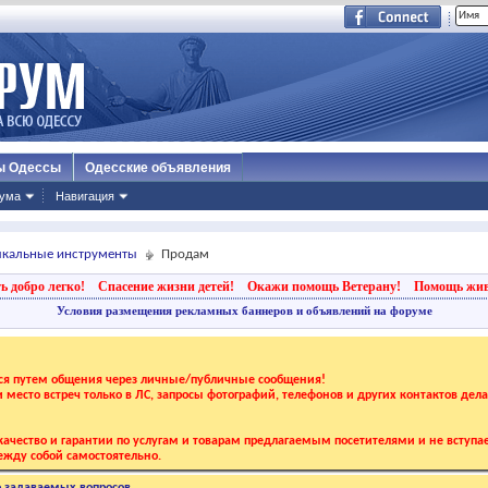
ы Одессы
Одесские объявления
ума
Навигация
зыкальные инструменты
Продам
ь добро легко!
Спасение жизни детей!
Окажи помощь Ветерану!
Помощь жи
Условия размещения рекламных баннеров и объявлений на форуме
тся путем общения через личные/публичные сообщения!
 и место встреч только в ЛС, запросы фотографий, телефонов и других контактов дел
ачество и гарантии по услугам и товарам предлагаемым посетителями и не вступае
жду собой самостоятельно.