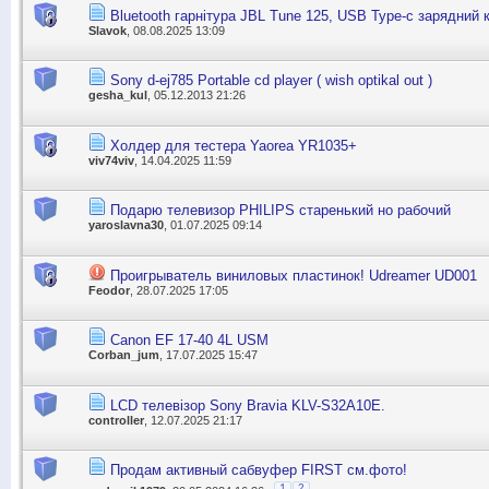
Bluetooth гарнітура JBL Tune 125, USB Type-c зарядний 
Slavok
, 08.08.2025 13:09
Sony d-ej785 Portable cd player ( wish optikal out )
gesha_kul
, 05.12.2013 21:26
Холдер для тестера Yaorea YR1035+
viv74viv
, 14.04.2025 11:59
Подарю телевизор PHILIPS cтаренький но рабочий
yaroslavna30
, 01.07.2025 09:14
Проигрыватель виниловых пластинок! Udreamer UD001
Feodor
, 28.07.2025 17:05
Canon EF 17-40 4L USM
Corban_jum
, 17.07.2025 15:47
LCD телевізор Sony Bravia KLV-S32A10E.
controller
, 12.07.2025 21:17
Продам активный сабвуфер FIRST см.фото!
1
2