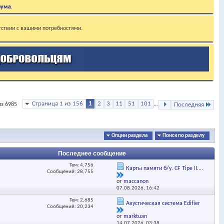
рума
.
тствии с вашими потребностями.
Страница 1 из 156
1
2
3
11
51
101
...
из 6985
Последняя
Опции раздела
Поиск по разделу
Последнее сообщение
Тем: 4,756
Карты памяти б/у. CF Tipe II....
Сообщений: 28,755
от
maccanon
07.08.2026,
16:42
Тем: 2,685
Акустическая система Edifіer
Сообщений: 20,234
от
marktuan
14.07.2026,
03:38