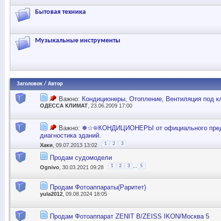
Бытовая техника
Музыкальные инструменты
Заголовок
/
Автор
Важно:
Кондиционеры, Отопление, Вентиляция под
ОДЕССА КЛИМАТ
, 23.06.2009 17:00
Важно:
❅☆☀КОНДИЦИОНЕРЫ от официального пред
диагностика зданий.
1
2
3
Хаки
, 09.07.2013 13:02
Продам судомодели
...
1
2
3
5
Ognivo
, 30.03.2021 09:28
Продам Фотоаппараты(Раритет)
yula2012
, 09.08.2024 18:05
Продам Фотоаппарат ZENIT В/ZEISS IKON/Москва 5