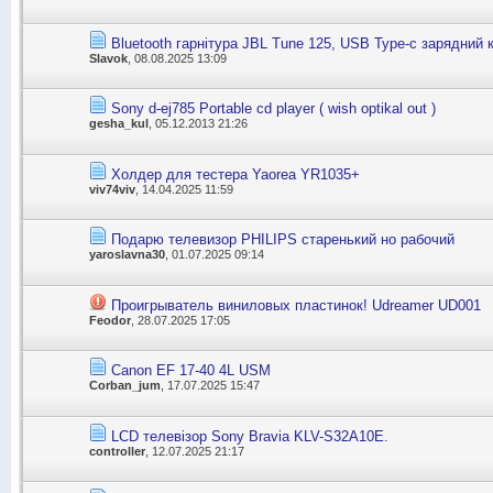
Bluetooth гарнітура JBL Tune 125, USB Type-c зарядний 
Slavok
, 08.08.2025 13:09
Sony d-ej785 Portable cd player ( wish optikal out )
gesha_kul
, 05.12.2013 21:26
Холдер для тестера Yaorea YR1035+
viv74viv
, 14.04.2025 11:59
Подарю телевизор PHILIPS cтаренький но рабочий
yaroslavna30
, 01.07.2025 09:14
Проигрыватель виниловых пластинок! Udreamer UD001
Feodor
, 28.07.2025 17:05
Canon EF 17-40 4L USM
Corban_jum
, 17.07.2025 15:47
LCD телевізор Sony Bravia KLV-S32A10E.
controller
, 12.07.2025 21:17