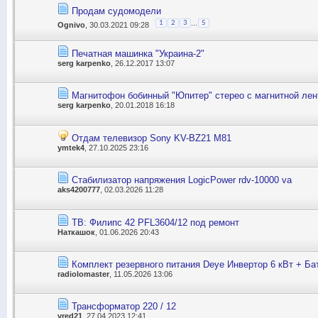
Продам судомодели
...
1
2
3
5
Ognivo
, 30.03.2021 09:28
Печатная машинка "Украина-2"
serg karpenko
, 26.12.2017 13:07
Магнитофон бобинный "Юпитер" стерео с магнитной лен
serg karpenko
, 20.01.2018 16:18
Отдам телевизор Sony KV-BZ21 M81
ymtek4
, 27.10.2025 23:16
Стабилизатор напряжения LogicPower rdv-10000 va
aks4200777
, 02.03.2026 11:28
ТВ: Филипс 42 PFL3604/12 под ремонт
Наткашок
, 01.06.2026 20:43
Комплект резервного питания Deye Инвертор 6 кВт + Ба
radiolomaster
, 11.05.2026 13:06
Трансформатор 220 / 12
vred21
, 27.04.2023 12:41