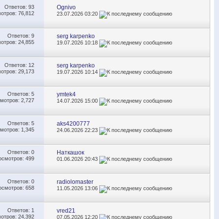
Ответов:
93
Ognivo
отров: 76,812
23.07.2026
03:20
Ответов:
9
serg karpenko
отров: 24,855
19.07.2026
10:18
Ответов:
12
serg karpenko
отров: 29,173
19.07.2026
10:14
Ответов:
5
ymtek4
мотров: 2,727
14.07.2026
15:00
Ответов:
5
aks4200777
мотров: 1,345
24.06.2026
22:23
Ответов:
0
Наткашок
осмотров: 499
01.06.2026
20:43
Ответов:
0
radiolomaster
осмотров: 658
11.05.2026
13:06
Ответов:
1
vred21
отров: 24,392
07.05.2026
12:20