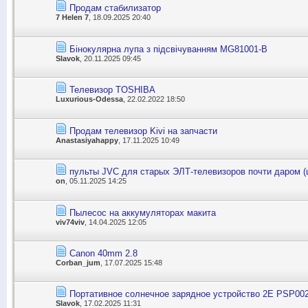
Продам стабилизатор
7 Helen 7
, 18.09.2025 20:40
Бінокулярна лупа з підсвічуванням MG81001-B
Slavok
, 20.11.2025 09:45
Телевизор TOSHIBA
Luxurious-Odessa
, 22.02.2022 18:50
Продам телевизор Kivi на запчасти
Anastasiyahappy
, 17.11.2025 10:49
пульты JVC для старых ЭЛТ-телевизоров почти даром (ц
on
, 05.11.2025 14:25
Пылесос на аккумуляторах макита
viv74viv
, 14.04.2025 12:05
Canon 40mm 2.8
Corban_jum
, 17.07.2025 15:48
Портативное солнечное зарядное устройство 2E PSP002
Slavok
, 17.02.2025 11:31