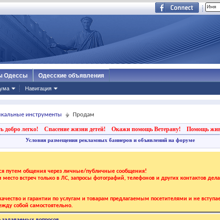
ы Одессы
Одесские объявления
ума
Навигация
зыкальные инструменты
Продам
ь добро легко!
Спасение жизни детей!
Окажи помощь Ветерану!
Помощь жи
Условия размещения рекламных баннеров и объявлений на форуме
тся путем общения через личные/публичные сообщения!
 и место встреч только в ЛС, запросы фотографий, телефонов и других контактов дел
ачество и гарантии по услугам и товарам предлагаемым посетителями и не вступае
жду собой самостоятельно.