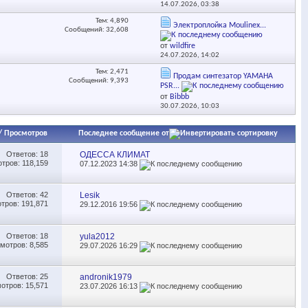
14.07.2026,
03:38
Тем: 4,890
Электроплойка Moulinex...
Сообщений: 32,608
от
wildfire
24.07.2026,
14:02
Тем: 2,471
Продам синтезатор YAMAHA
Сообщений: 9,393
PSR...
от
Bibbb
30.07.2026,
10:03
/
Просмотров
Последнее сообщение от
Ответов:
18
ОДЕССА КЛИМАТ
тров: 118,159
07.12.2023
14:38
Ответов:
42
Lesik
тров: 191,871
29.12.2016
19:56
Ответов:
18
yula2012
мотров: 8,585
29.07.2026
16:29
Ответов:
25
andronik1979
отров: 15,571
23.07.2026
16:13