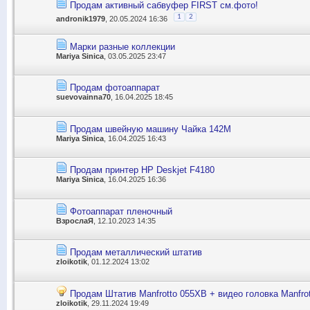
Продам активный сабвуфер FIRST см.фото!
1
2
andronik1979
, 20.05.2024 16:36
Марки разные коллекции
Mariya Sinica
, 03.05.2025 23:47
Продам фотоаппарат
suevovainna70
, 16.04.2025 18:45
Продам швейную машину Чайка 142М
Mariya Sinica
, 16.04.2025 16:43
Продам принтер HP Deskjet F4180
Mariya Sinica
, 16.04.2025 16:36
Фотоаппарат пленочный
ВзрослаЯ
, 12.10.2023 14:35
Продам металлический штатив
zloikotik
, 01.12.2024 13:02
Продам Штатив Manfrotto 055XB + видео головка Manfro
zloikotik
, 29.11.2024 19:49