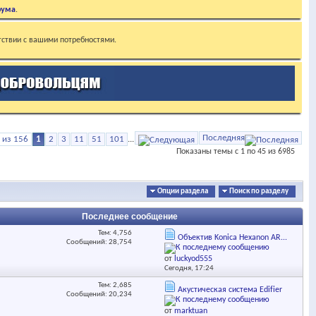
рума
.
тствии с вашими потребностями.
Последняя
 из 156
1
2
3
11
51
101
...
Показаны темы с 1 по 45 из 6985
Опции раздела
Поиск по разделу
Последнее сообщение
Тем: 4,756
Объектив Konica Hexanon AR...
Сообщений: 28,754
от
luckyod555
Сегодня,
17:24
Тем: 2,685
Акустическая система Edifіer
Сообщений: 20,234
от
marktuan