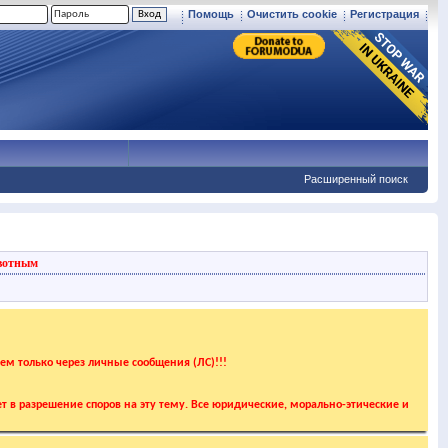
Помощь
Очистить cookie
Регистрация
Расширенный поиск
вотным
аем только через личные сообщения (ЛС)!!!
т в разрешение споров на эту тему. Все юридические, морально-этические и