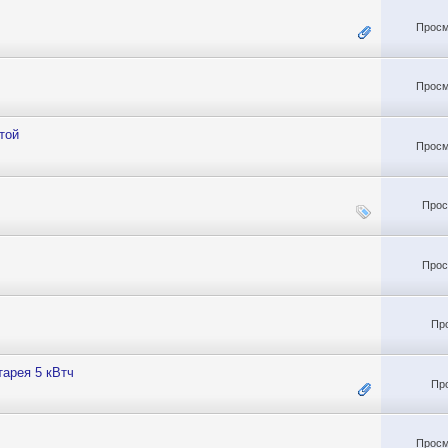
Просм
Просм
той
Просм
Прос
Прос
Пр
тарея 5 кВтч
Пр
Просм