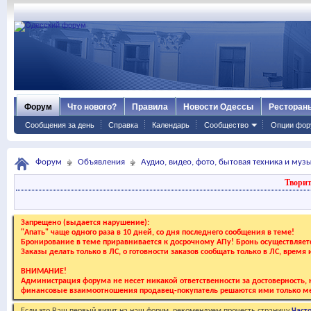
Форум
Что нового?
Правила
Новости Одессы
Ресторан
Сообщения за день
Справка
Календарь
Сообщество
Опции фор
Форум
Объявления
Аудио, видео, фото, бытовая техника и му
Творит
Запрещено (выдается нарушение):
"Апать" чаще одного раза в 10 дней, со дня последнего сообщения в теме!
Бронирование в теме приравнивается к досрочному АПу! Бронь осуществляе
Заказы делать только в ЛС, о готовности заказов сообщать только в ЛС, время
ВНИМАНИЕ!
Администрация форума не несет никакой ответственности за достоверность, к
финансовые взаимоотношения продавец-покупатель решаются ими только ме