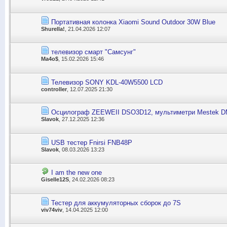
Портативная колонка Xiaomi Sound Outdoor 30W Blue
Shurella!
, 21.04.2026 12:07
телевизор смарт "Самсунг"
Ma4o$
, 15.02.2026 15:46
Телевизор SONY KDL-40W5500 LCD
controller
, 12.07.2025 21:30
Осцилограф ZEEWEII DSO3D12, мультиметри Mestek 
Slavok
, 27.12.2025 12:36
USB тестер Fnirsi FNB48P
Slavok
, 08.03.2026 13:23
I am the new one
Giselle12S
, 24.02.2026 08:23
Тестер для аккумуляторных сборок до 7S
viv74viv
, 14.04.2025 12:00