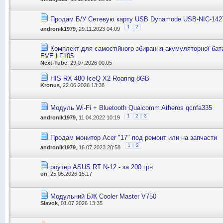
Продам Б/У Сетевую карту USB Dynamode USB-NIC-142
1
2
andronik1979
, 29.11.2023 04:09
Комплект для самостійного збирання акумуляторної бата
EVE LF105
Next-Tube
, 29.07.2026 00:05
HIS RX 480 IceQ X2 Roaring 8GB
Kronus
, 22.06.2026 13:38
Модуль Wi-Fi + Bluetooth Qualcomm Atheros qcnfa335
1
2
3
andronik1979
, 11.04.2022 10:19
Продам монитор Acer "17" под ремонт или на запчасти
1
2
andronik1979
, 16.07.2023 20:58
роутер ASUS RT N-12 - за 200 грн
on
, 25.05.2026 15:17
Модульний БЖ Cooler Master V750
Slavok
, 01.07.2026 13:35