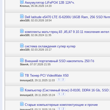
Аккумулятор LiFePO4 12В 12А*ч.
Kronus
, 05.06.2026 14:20
Dell latitude e5470 LTE i5-6200U 16GB Ram, 256 SSD Nv
alex320
, 02.03.2026 18:54
комплекты мать+проц й3 ,й5,й7 9.10.11 поколения интел
alex320
, 02.06.2024 11:35
система охлаждения супер кулер
alex320
, 02.03.2026 15:17
Внешний портативный SSD накопитель 250 Гб
Slavok
, 07.07.2026 21:55
ТВ Тюнер PCI VideoMate X50
1
2
innusya13
, 29.11.2025 11:03
Компьютер (Системный блок) i3-8100, DDR4 16 Gb, SSD
1
2
innusya13
, 28.11.2025 15:24
Старые компьютерные комплектующие и прочие
1
2
innusya13
, 03.11.2025 15:19