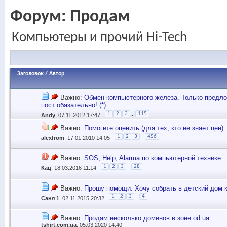
Форум:
Продам
Компьютеры и прочий Hi-Tech
Заголовок
/
Автор
Важно:
Обмен компьютерного железа. Только предло
пост обязательно! (*)
...
1
2
3
115
Andy
, 07.11.2012 17:47
Важно:
Помогите оценить (для тех, кто не знает цен)
...
1
2
3
456
alexfrom
, 17.01.2010 14:05
Важно:
SOS, Help, Alarma по компьютерной технике
...
1
2
3
28
Кац
, 18.03.2016 11:14
Важно:
Прошу помощи. Хочу собрать в детский дом 
...
1
2
3
4
Саня 1
, 02.11.2015 20:32
Важно:
Продам несколько доменов в зоне od.ua
tshirt.com.ua
, 05.03.2020 14:40