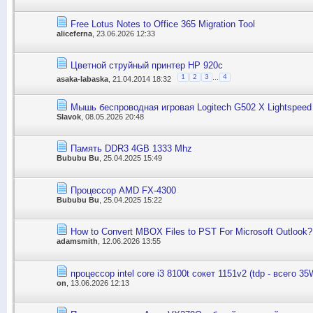
Free Lotus Notes to Office 365 Migration Tool
aliceferna
, 23.06.2026 12:33
Цветной струйный принтер НР 920с
...
1
2
3
4
asaka-labaska
, 21.04.2014 18:32
Мышь беспроводная игровая Logitech G502 X Lightspeed 
Slavok
, 08.05.2026 20:48
Память DDR3 4GB 1333 Mhz
Bububu Bu
, 25.04.2025 15:49
Процессор AMD FX-4300
Bububu Bu
, 25.04.2025 15:22
How to Convert MBOX Files to PST For Microsoft Outlook?
adamsmith
, 12.06.2026 13:55
процессор intel core i3 8100t сокет 1151v2 (tdp - всего 35
on
, 13.06.2026 12:13