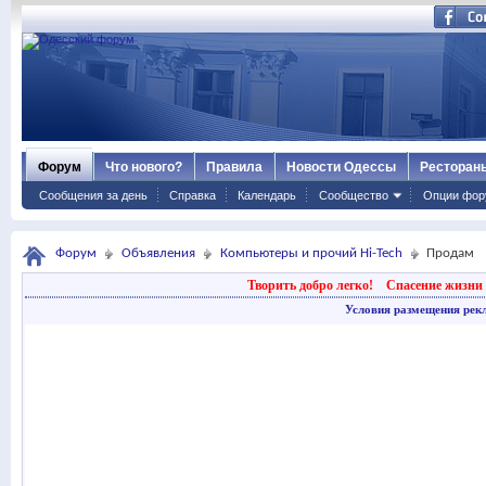
Форум
Что нового?
Правила
Новости Одессы
Ресторан
Сообщения за день
Справка
Календарь
Сообщество
Опции фор
Форум
Объявления
Компьютеры и прочий Hi-Tech
Продам
Творить добро легко!
Спасение жизни 
Условия размещения рек