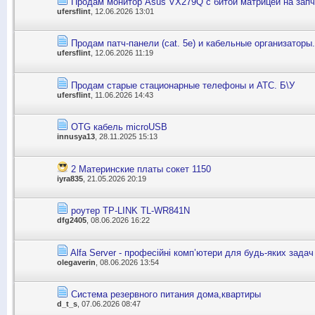
Продам монитор Asus VX279Q с битой матрицей на запч
ufersflint
, 12.06.2026 13:01
Продам патч-панели (cat. 5е) и кабельные организаторы.
ufersflint
, 12.06.2026 11:19
Продам старые стационарные телефоны и АТС. Б\У
ufersflint
, 11.06.2026 14:43
OTG кабель microUSB
innusya13
, 28.11.2025 15:13
2 Материнские платы сокет 1150
iyra835
, 21.05.2026 20:19
роутер TP-LINK TL-WR841N
dfg2405
, 08.06.2026 16:22
Alfa Server - професійні комп’ютери для будь-яких задач
olegaverin
, 08.06.2026 13:54
Система резервного питания дома,квартиры
d_t_s
, 07.06.2026 08:47