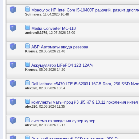
Моноблок HP Intel Core i5-10400T рабочий, разбит диспл
Solmaiers
, 11.04.2026 10:48
Media Converter MC-118
andronik1979
, 12.07.2026 13:00
АВР Автоматы ввода резерва
Kronus
, 28.05.2026 21:40
Аккумулятор LiFePO4 12В 12А*ч.
Kronus
, 05.06.2026 14:20
Dell latitude e5470 LTE i5-6200U 16GB Ram, 256 SSD Nv
alex320
, 02.03.2026 18:54
комплекты мать+проц й3 ,й5,й7 9.10.11 поколения интел
alex320
, 02.06.2024 11:35
система охлаждения супер кулер
alex320
, 02.03.2026 15:17