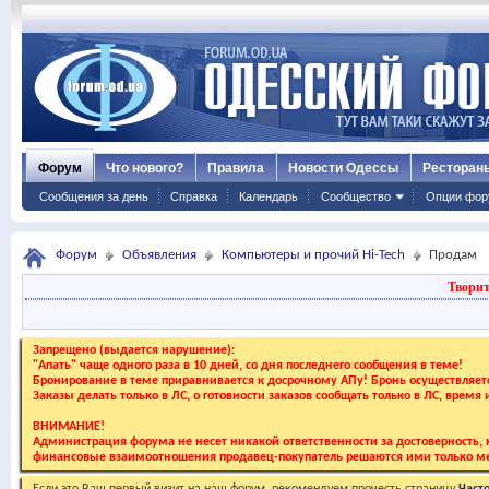
Форум
Что нового?
Правила
Новости Одессы
Ресторан
Сообщения за день
Справка
Календарь
Сообщество
Опции фор
Форум
Объявления
Компьютеры и прочий Hi-Tech
Продам
Творит
Запрещено (выдается нарушение):
"Апать" чаще одного раза в 10 дней, со дня последнего сообщения в теме!
Бронирование в теме приравнивается к досрочному АПу! Бронь осуществляе
Заказы делать только в ЛС, о готовности заказов сообщать только в ЛС, время
ВНИМАНИЕ!
Администрация форума не несет никакой ответственности за достоверность, к
финансовые взаимоотношения продавец-покупатель решаются ими только ме