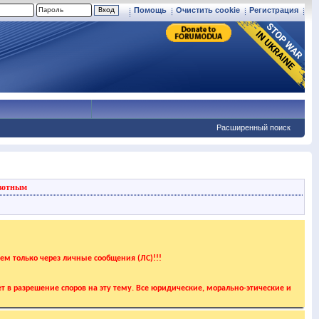
Помощь
Очистить cookie
Регистрация
Расширенный поиск
вотным
аем только через личные сообщения (ЛС)!!!
т в разрешение споров на эту тему. Все юридические, морально-этические и