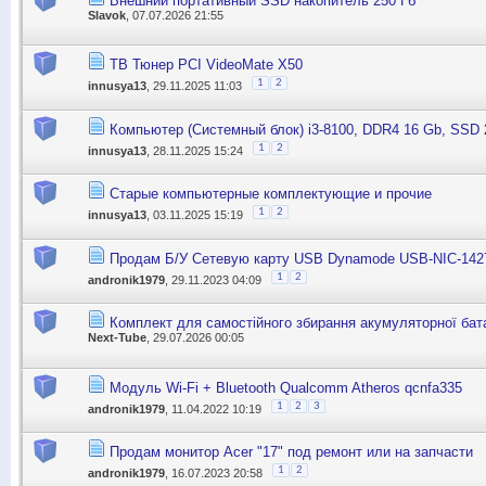
Внешний портативный SSD накопитель 250 Гб
Slavok
, 07.07.2026 21:55
ТВ Тюнер PCI VideoMate X50
1
2
innusya13
, 29.11.2025 11:03
Компьютер (Системный блок) i3-8100, DDR4 16 Gb, SSD
1
2
innusya13
, 28.11.2025 15:24
Старые компьютерные комплектующие и прочие
1
2
innusya13
, 03.11.2025 15:19
Продам Б/У Сетевую карту USB Dynamode USB-NIC-142
1
2
andronik1979
, 29.11.2023 04:09
Комплект для самостійного збирання акумуляторної бат
Next-Tube
, 29.07.2026 00:05
Модуль Wi-Fi + Bluetooth Qualcomm Atheros qcnfa335
1
2
3
andronik1979
, 11.04.2022 10:19
Продам монитор Acer "17" под ремонт или на запчасти
1
2
andronik1979
, 16.07.2023 20:58