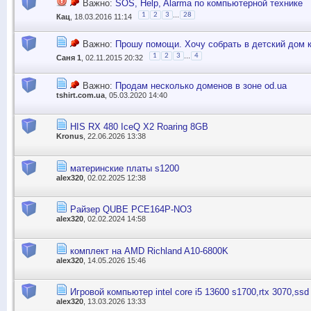
Важно:
SOS, Help, Alarma по компьютерной технике
...
1
2
3
28
Кац
, 18.03.2016 11:14
Важно:
Прошу помощи. Хочу собрать в детский дом 
...
1
2
3
4
Саня 1
, 02.11.2015 20:32
Важно:
Продам несколько доменов в зоне od.ua
tshirt.com.ua
, 05.03.2020 14:40
HIS RX 480 IceQ X2 Roaring 8GB
Kronus
, 22.06.2026 13:38
материнские платы s1200
alex320
, 02.02.2025 12:38
Райзер QUBE PCE164P-NO3
alex320
, 02.02.2024 14:58
комплект на AMD Richland A10-6800K
alex320
, 14.05.2026 15:46
Игровой компьютер intel core i5 13600 s1700,rtx 3070,ss
alex320
, 13.03.2026 13:33