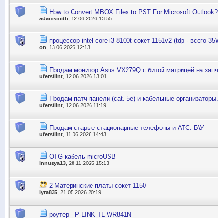
How to Convert MBOX Files to PST For Microsoft Outlook?
adamsmith
, 12.06.2026 13:55
процессор intel core i3 8100t сокет 1151v2 (tdp - всего 35
on
, 13.06.2026 12:13
Продам монитор Asus VX279Q с битой матрицей на запч
ufersflint
, 12.06.2026 13:01
Продам патч-панели (cat. 5е) и кабельные организаторы.
ufersflint
, 12.06.2026 11:19
Продам старые стационарные телефоны и АТС. Б\У
ufersflint
, 11.06.2026 14:43
OTG кабель microUSB
innusya13
, 28.11.2025 15:13
2 Материнские платы сокет 1150
iyra835
, 21.05.2026 20:19
роутер TP-LINK TL-WR841N