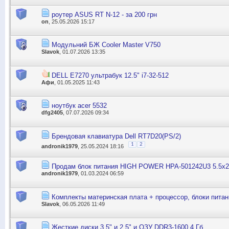
роутер ASUS RT N-12 - за 200 грн
on
, 25.05.2026 15:17
Модульний БЖ Cooler Master V750
Slavok
, 01.07.2026 13:35
DELL E7270 ультрабук 12.5" i7-32-512
Афи
, 01.05.2025 11:43
ноутбук acer 5532
dfg2405
, 07.07.2026 09:34
Брендовая клавиатура Dell RT7D20(PS/2)
1
2
andronik1979
, 25.05.2024 18:16
Продам блок питания HIGH POWER HPA-501242U3 5.5x2
andronik1979
, 01.03.2024 06:59
Комплекты материнская плата + процессор, блоки питан
Slavok
, 06.05.2026 11:49
Жесткие диски 3,5" и 2,5" и ОЗУ DDR3-1600 4 Гб