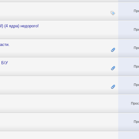
Пр
W) (4 ядра) недорого!
Пр
асти.
Пр
 Б\У
Пр
Пр
Прос
Пр