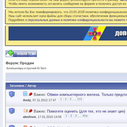
Если это Ваш первый визит на наш форум, рекомендуем прочесть страницу
Част
Чтобы иметь возможность оставлять сообщения на форуме и получить доступ к
Мы хотели бы Вас поинформировать, что 23.05.2018 политика конфиденциальнос
Наш сайт использует куки-файлы для сбора статистики, обеспечения функционал
Подробнее
о персональных данных и политике конфиденциальности вы можете п
Форум:
Продам
Компьютеры и прочий Hi-Tech
Заголовок
/
Автор
Важно:
Обмен компьютерного железа. Только предлож
...
1
2
3
115
Andy
, 07.11.2012 17:47
Важно:
Помогите оценить (для тех, кто не знает цен)
...
1
2
3
456
alexfrom
, 17.01.2010 14:05