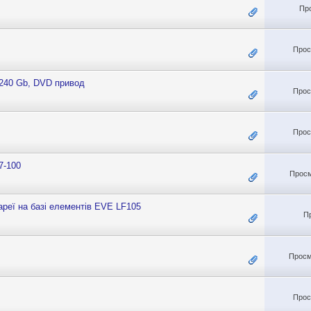
Пр
Прос
 240 Gb, DVD привод
Прос
Прос
7-100
Просм
ареї на базі елементів EVE LF105
П
Просм
Прос