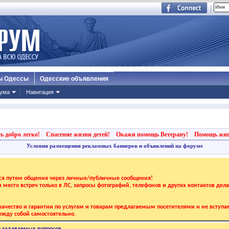
ы Одессы
Одесские объявления
ума
Навигация
ь добро легко!
Спасение жизни детей!
Окажи помощь Ветерану!
Помощь жи
Условия размещения рекламных баннеров и объявлений на форуме
тся путем общения через личные/публичные сообщения!
 и место встреч только в ЛС, запросы фотографий, телефонов и других контактов дел
ачество и гарантии по услугам и товарам предлагаемым посетителями и не вступае
жду собой самостоятельно.