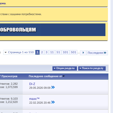
рума
.
тствии с вашими потребностями.
Страница 1 из 550
1
2
3
11
51
101
501
...
4
Последняя
Опции раздела
Поиск по разделу
/
Просмотров
Последнее сообщение от
Ответов:
2,282
Di-Z
ов: 1,073,599
29.05.2026
09:09
Ответов:
9,103
maxx™
ов: 1,212,620
22.02.2026
20:46