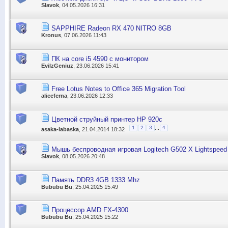
Slavok
, 04.05.2026 16:31
SAPPHIRE Radeon RX 470 NITRO 8GB
Kronus
, 07.06.2026 11:43
ПК на core i5 4590 с монитором
EvilzGeniuz
, 23.06.2026 15:41
Free Lotus Notes to Office 365 Migration Tool
aliceferna
, 23.06.2026 12:33
Цветной струйный принтер НР 920с
...
1
2
3
4
asaka-labaska
, 21.04.2014 18:32
Мышь беспроводная игровая Logitech G502 X Lightspeed 
Slavok
, 08.05.2026 20:48
Память DDR3 4GB 1333 Mhz
Bububu Bu
, 25.04.2025 15:49
Процессор AMD FX-4300
Bububu Bu
, 25.04.2025 15:22