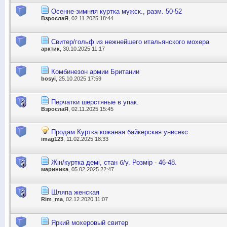
Осенне-зимняя куртка мужск., разм. 50-52
ВзрослаЯ
, 02.11.2025 18:44
Свитер/гольф из нежнейшего итальянского мохера
арктик
, 30.10.2025 11:17
Комбинезон армии Британии
bosyi
, 25.10.2025 17:59
Перчатки шерстяные в упак.
ВзрослаЯ
, 02.11.2025 15:45
Продам Куртка кожаная байкерская унисекс
imag123
, 11.02.2025 18:33
Жін/куртка демі, стан б/у. Розмір - 46-48.
мариника
, 05.02.2025 22:47
Шляпа женская
Rim_ma
, 02.12.2020 11:07
Яркий мохеровый свитер