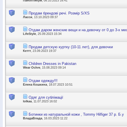
Паноптикум
, 08.10.2023 16:41
Продам брендові речі. Розмір S/XS
Ласси
, 13.10.2023 09:37
Отдам даром женские вещи и на девочку от 0 до 3-х ме
LifeStyle
, 25.09.2023 15:34
Продам детскую куртку (10-11 лет), для девочки
Кеттт
, 23.09.2023 19:37
Children Dresses in Pakistan
Wear Ochre
, 15.08.2023 09:14
Отдам одежду!!!
Елена Кошкина
, 18.07.2023 10:51
Одяг для сублімації
lolkaa
, 11.07.2023 16:02
Ботинки из натуральной кожи , Tommy Hilfiger 37 р. Б.у
ВладаВлада
, 16.03.2023 11:22