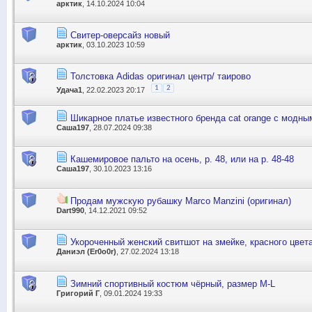
арктик
, 14.10.2024 10:04
Свитер-оверсайз новый
арктик
, 03.10.2023 10:59
Толстовка Adidas оригинал центр/ таирово
1
2
Удача1
, 22.02.2023 20:17
Шикарное платье известного бренда cat orange с модны
Саша197
, 28.07.2024 09:38
Кашемировое пальто на осень, р. 48, или на р. 48-48
Саша197
, 30.10.2023 13:16
Продам мужскую рубашку Marco Manzini (оригинал)
Dart990
, 14.12.2021 09:52
Укороченный женский свитшот на змейке, красного цвет
Даниэл (Er0o0r)
, 27.02.2024 13:18
Зимний спортивный костюм чёрный, размер M-L
Григорий Г
, 09.01.2024 19:33