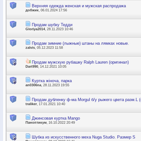
Верхняя одежда женская и мужская распродажа
добжик
, 06.01.2024 17:56
Продам шубку Тедди
Gloriya2014
, 28.11.2023 10:46
Продам зимние (лыжные) штаны на лямках новые.
zalvis
, 05.12.2023 11:58
Продам мужскую рубашку Ralph Lauren (оригинал)
Dart990
, 14.12.2021 10:05
Куртка жіноча, парка
an0306na
, 28.11.2023 19:55
Продам дубленку ф-ма Morgul б/у рыжего цвета разм.L (4
traliker
, 17.01.2021 10:40
Джинсовая куртка Mango
Паноптикум
, 16.10.2022 20:49
Шубка из искусственного меха Nuga Studio. Размер S