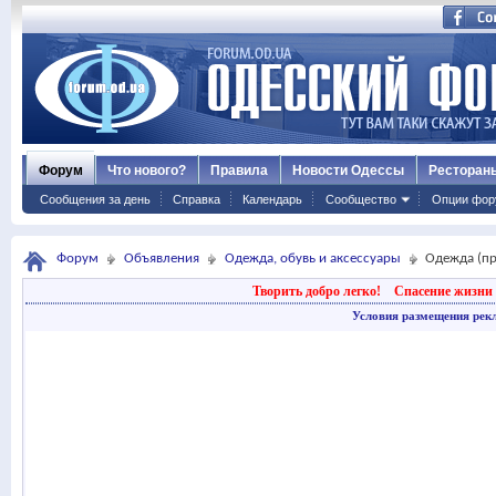
Форум
Что нового?
Правила
Новости Одессы
Ресторан
Сообщения за день
Справка
Календарь
Сообщество
Опции фор
Форум
Объявления
Одежда, обувь и аксессуары
Одежда (п
Творить добро легко!
Спасение жизни 
Условия размещения рек