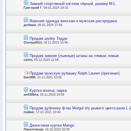
Зимний спортивный костюм чёрный, размер M-L
Григорий Г
, 09.01.2024 19:33
Верхняя одежда женская и мужская распродажа
добжик
, 06.01.2024 17:56
Продам шубку Тедди
Gloriya2014
, 28.11.2023 10:46
Продам зимние (лыжные) штаны на лямках новые.
zalvis
, 05.12.2023 11:58
Продам мужскую рубашку Ralph Lauren (оригинал)
Dart990
, 14.12.2021 10:05
Куртка жіноча, парка
an0306na
, 28.11.2023 19:55
Продам дубленку ф-ма Morgul б/у рыжего цвета разм.L (4
traliker
, 17.01.2021 10:40
Джинсовая куртка Mango
Паноптикум
, 16.10.2022 20:49