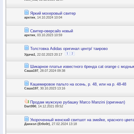
Яркий мохеровый свитер
арктик
, 14.10.2024 10:04
Свитер-оверсайз новый
арктик
, 03.10.2023 10:59
Толстовка Adidas оригинал центр/ таирово
1
2
Удача1
, 22.02.2023 20:17
Шикарное платье известного бренда cat orange с модны
Саша197
, 28.07.2024 09:38
Кашемировое пальто на осень, р. 48, или на р. 48-48
Саша197
, 30.10.2023 13:16
Продам мужскую рубашку Marco Manzini (оригинал)
Dart990
, 14.12.2021 09:52
Укороченный женский свитшот на змейке, красного цвет
Даниэл (Er0o0r)
, 27.02.2024 13:18