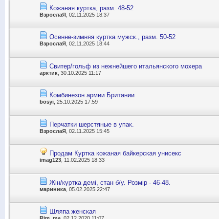
Кожаная куртка, разм. 48-52
ВзрослаЯ
, 02.11.2025 18:37
Осенне-зимняя куртка мужск., разм. 50-52
ВзрослаЯ
, 02.11.2025 18:44
Свитер/гольф из нежнейшего итальянского мохера
арктик
, 30.10.2025 11:17
Комбинезон армии Британии
bosyi
, 25.10.2025 17:59
Перчатки шерстяные в упак.
ВзрослаЯ
, 02.11.2025 15:45
Продам Куртка кожаная байкерская унисекс
imag123
, 11.02.2025 18:33
Жін/куртка демі, стан б/у. Розмір - 46-48.
мариника
, 05.02.2025 22:47
Шляпа женская
Rim_ma
, 02.12.2020 11:07