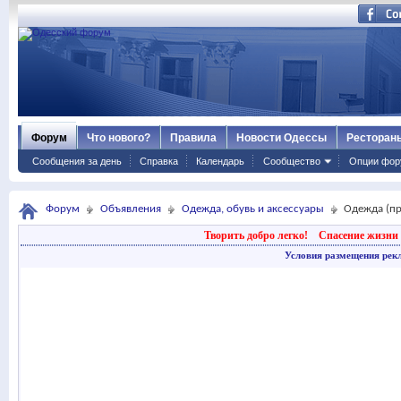
Форум
Что нового?
Правила
Новости Одессы
Ресторан
Сообщения за день
Справка
Календарь
Сообщество
Опции фор
Форум
Объявления
Одежда, обувь и аксессуары
Одежда (п
Творить добро легко!
Спасение жизни 
Условия размещения рек