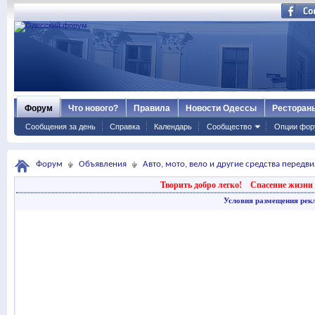
Форум
Что нового?
Правила
Новости Одессы
Ресторан
Сообщения за день
Справка
Календарь
Сообщество
Опции фор
Форум
Объявления
Авто, мото, вело и другие средства передв
Творить добро легко!
Спасение жизни 
Условия размещения рек