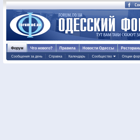
Форум
Что нового?
Правила
Новости Одессы
Ресторан
Сообщения за день
Справка
Календарь
Сообщество
Опции фор