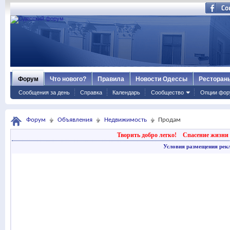
Форум
Что нового?
Правила
Новости Одессы
Ресторан
Сообщения за день
Справка
Календарь
Сообщество
Опции фор
Форум
Объявления
Недвижимость
Продам
Творить добро легко!
Спасение жизни 
Условия размещения рек