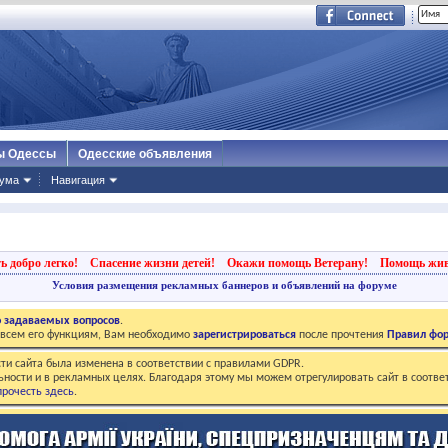
ы Одессы
Одесские объявления
ума
Навигация
ь добро легко!
Спасение жизни детей!
Окажи помощь Ветерану!
Помощь жи
Условия размещения рекламных баннеров и объявлений на форуме
о задаваемых вопросов
.
о всем его функциям, Вам необходимо
зарегистрироваться
после прочтения
Правил фо
ти сайта была изменена в соответствии с правилами GDPR.
ьности и в рекламных целях. Благодаря этому мы можем отрегулировать сайт в соотве
рочесть здесь
.