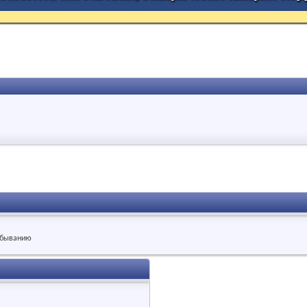
.
быванию