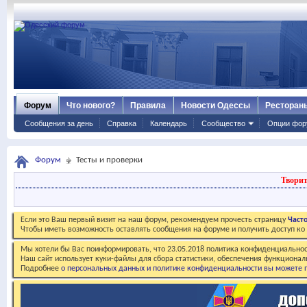
Форум
Что нового?
Правила
Новости Одессы
Ресторан
Сообщения за день
Справка
Календарь
Сообщество
Опции фор
Форум
Тесты и проверки
Творит
Если это Ваш первый визит на наш форум, рекомендуем прочесть страницу
Част
Чтобы иметь возможность оставлять сообщения на форуме и получить доступ к
Мы хотели бы Вас поинформировать, что 23.05.2018 политика конфиденциальнос
Наш сайт использует куки-файлы для сбора статистики, обеспечения функционал
Подробнее
о персональных данных и политике конфиденциальности вы можете п