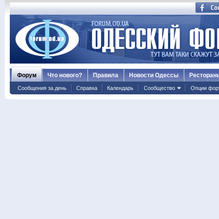
Форум
Что нового?
Правила
Новости Одессы
Ресторан
Сообщения за день
Справка
Календарь
Сообщество
Опции фор