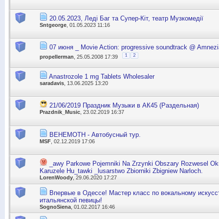
20.05.2023, Леді Баг та Супер-Кіт, театр Музкомедії
Sntgeorge
, 01.05.2023 11:16
07 июня _ Movie Action: progressive soundtrack @ Amnezi
1
2
propellerman
, 25.05.2008 17:39
Anastrozole 1 mg Tablets Wholesaler
saradavis
, 13.06.2025 13:20
21/06/2019 Праздник Музыки в АК45 (Раздельная)
Prazdnik_Music
, 23.02.2019 16:37
BEHEMOTH - Автобусный тур.
MSF
, 02.12.2019 17:06
_awy Parkowe Pojemniki Na Zrzynki Obszary Rozwesel Okr
Karuzele Hu_tawki _lusarstwo Zbiorniki Zbigniew Narloch.
LorenWoody
, 29.06.2020 17:27
Впервые в Одессе! Мастер класс по вокальному искусс
итальянской певицы!
SognoSiena
, 01.02.2017 16:46