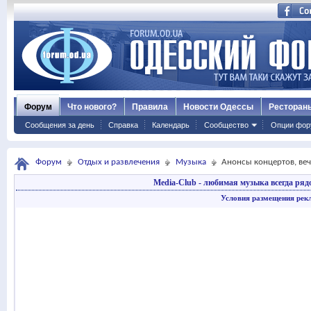
Форум
Что нового?
Правила
Новости Одессы
Ресторан
Сообщения за день
Справка
Календарь
Сообщество
Опции фор
Форум
Отдых и развлечения
Музыка
Анонсы концертов, ве
Media-Club - любимая музыка всегда ряд
Условия размещения рек