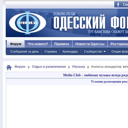
Форум
Что нового?
Правила
Новости Одессы
Ресторан
Сообщения за день
Справка
Календарь
Сообщество
Опции фор
Форум
Отдых и развлечения
Музыка
Анонсы концертов, ве
Media-Club - любимая музыка всегда ряд
Условия размещения рек