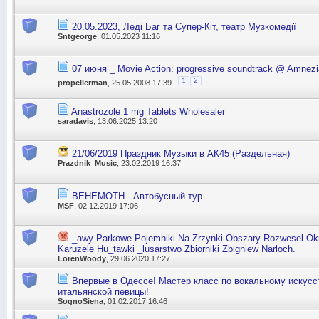
20.05.2023, Леді Баг та Супер-Кіт, театр Музкомедії
Sntgeorge
, 01.05.2023 11:16
07 июня _ Movie Action: progressive soundtrack @ Amnezi
1
2
propellerman
, 25.05.2008 17:39
Anastrozole 1 mg Tablets Wholesaler
saradavis
, 13.06.2025 13:20
21/06/2019 Праздник Музыки в АК45 (Раздельная)
Prazdnik_Music
, 23.02.2019 16:37
BEHEMOTH - Автобусный тур.
MSF
, 02.12.2019 17:06
_awy Parkowe Pojemniki Na Zrzynki Obszary Rozwesel Okr
Karuzele Hu_tawki _lusarstwo Zbiorniki Zbigniew Narloch.
LorenWoody
, 29.06.2020 17:27
Впервые в Одессе! Мастер класс по вокальному искусс
итальянской певицы!
SognoSiena
, 01.02.2017 16:46