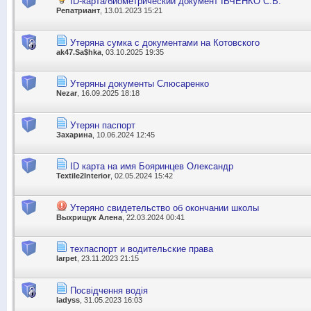
ID-карта/биометрический документ ІВЧЕНКО С.В.
Репатриант
, 13.01.2023 15:21
Утеряна сумка с документами на Котовского
ak47.Sa$hka
, 03.10.2025 19:35
Утеряны документы Слюсаренко
Nezar
, 16.09.2025 18:18
Утерян паспорт
Захарина
, 10.06.2024 12:45
ID карта на имя Бояринцев Олександр
Textile2Interior
, 02.05.2024 15:42
Утеряно свидетельство об окончании школы
Выхрищук Алена
, 22.03.2024 00:41
техпаспорт и водительские права
larpet
, 23.11.2023 21:15
Посвідчення водія
ladyss
, 31.05.2023 16:03