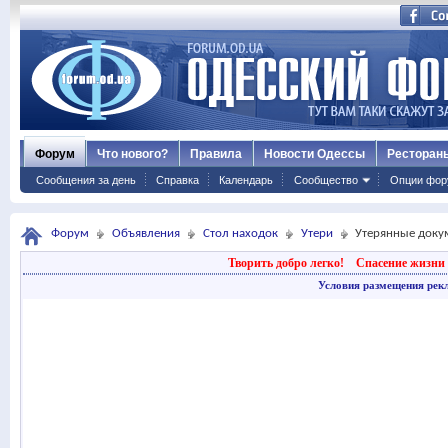
Форум
Что нового?
Правила
Новости Одессы
Ресторан
Сообщения за день
Справка
Календарь
Сообщество
Опции фор
Форум
Объявления
Стол находок
Утери
Утерянные доку
Творить добро легко!
Спасение жизни 
Условия размещения рек