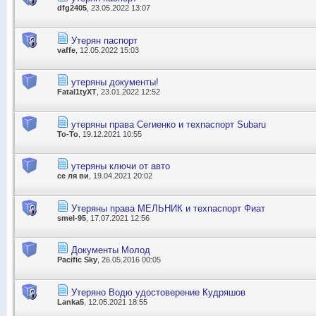
dfg2405
, 23.05.2022 13:07
Утерян паспорт
vaffe
, 12.05.2022 15:03
утеряны документы!
Fatal1tyXT
, 23.01.2022 12:52
утеряны права Сегиенко и техпаспорт Subaru
To-To
, 19.12.2021 10:55
утеряны ключи от авто
се ля ви
, 19.04.2021 20:02
Утеряны права МЕЛЬНИК и техпаспорт Фиат
smel-95
, 17.07.2021 12:56
Документы Молод
Pacific Sky
, 26.05.2016 00:05
Утеряно Водю удостоверение Кудряшов
Lanka5
, 12.05.2021 18:55