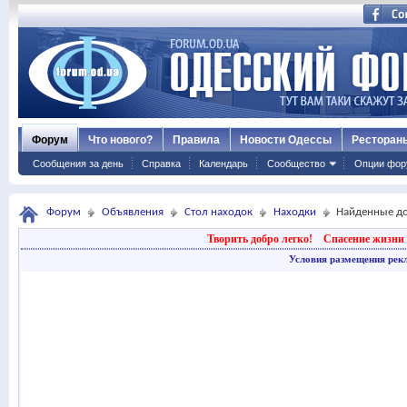
Форум
Что нового?
Правила
Новости Одессы
Ресторан
Сообщения за день
Справка
Календарь
Сообщество
Опции фор
Форум
Объявления
Стол находок
Находки
Найденные д
Творить добро легко!
Спасение жизни 
Условия размещения рек