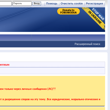
Помощь
Очистить cookie
Регистрация
Расширенный поиск
вотным
аем только через личные сообщения (ЛС)!!!
т в разрешение споров на эту тему. Все юридические, морально-этические и