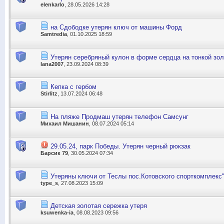
elenkarlo
, 28.05.2026 14:28
на Сдободке утерян ключ от машины Форд
Samtredia
, 01.10.2025 18:59
Утерян серебряный кулон в форме сердца на тонкой зол
lana2007
, 23.09.2024 08:39
Кепка с гербом
Stirlitz
, 13.07.2024 06:48
На пляже Продмаш утерян телефон Самсунг
Михаил Мишанин
, 08.07.2024 05:14
29.05.24, парк Победы. Утерян черный рюкзак
Барсик 79
, 30.05.2024 07:34
Утеряны ключи от Теслы пос.Котовского спорткомплекс
type_s
, 27.08.2023 15:09
Детская золотая сережка утеря
ksuwenka-ia
, 08.08.2023 09:56