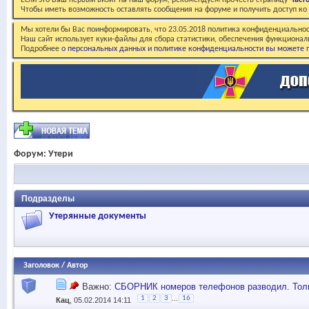
Если это Ваш первый визит на наш форум, рекомендуем прочесть страницу
Част
Чтобы иметь возможность оставлять сообщения на форуме и получить доступ к
Мы хотели бы Вас поинформировать, что 23.05.2018 политика конфиденциальнос
Наш сайт использует куки-файлы для сбора статистики, обеспечения функционал
Подробнее
о персональных данных и политике конфиденциальности вы можете п
Форум:
Утери
Подразделы
Утерянные документы
Заголовок
/
Автор
Важно:
СБОРНИК номеров телефонов разводил. Тол
...
1
2
3
16
Кац
, 05.02.2014 14:11