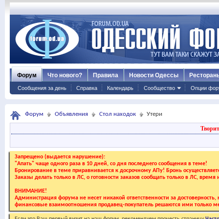
Форум
Что нового?
Правила
Новости Одессы
Ресторан
Сообщения за день
Справка
Календарь
Сообщество
Опции фор
Форум
Объявления
Стол находок
Утери
Творит
Запрещено (выдается нарушение):
"Апать" чаще одного раза в 10 дней, со дня последнего сообщения в теме!
Бронирование в теме приравнивается к досрочному АПу! Бронь осуществляе
Заказы делать только в ЛС, о готовности заказов сообщать только в ЛС, время
ВНИМАНИЕ!
Администрация форума не несет никакой ответственности за достоверность, к
финансовые взаимоотношения продавец-покупатель решаются ими только ме