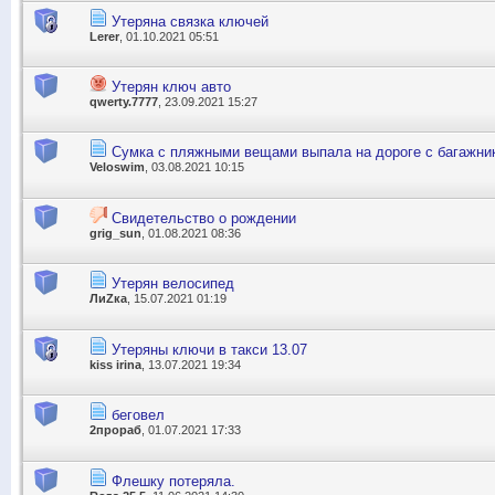
Утеряна связка ключей
Lerer
, 01.10.2021 05:51
Утерян ключ авто
qwerty.7777
, 23.09.2021 15:27
Сумка с пляжными вещами выпала на дороге с багажни
Veloswim
, 03.08.2021 10:15
Свидетельство о рождении
grig_sun
, 01.08.2021 08:36
Утерян велосипед
ЛиZка
, 15.07.2021 01:19
Утеряны ключи в такси 13.07
kiss irina
, 13.07.2021 19:34
беговел
2прораб
, 01.07.2021 17:33
Флешку потеряла.