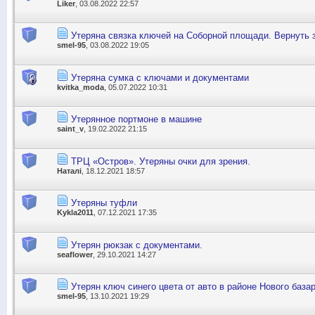
Liker
, 03.08.2022 22:57
Утеряна связка ключей на Соборной площади. Вернуть 
smel-95
, 03.08.2022 19:05
Утеряна сумка с ключами и документами
kvitka_moda
, 05.07.2022 10:31
Утерянное портмоне в машине
saint_v
, 19.02.2022 21:15
ТРЦ «Остров». Утеряны очки для зрения.
Наталі
, 18.12.2021 18:57
Утеряны туфли
Kykla2011
, 07.12.2021 17:35
Утерян рюкзак с документами.
seaflower
, 29.10.2021 14:27
Утерян ключ синего цвета от авто в районе Нового базар
smel-95
, 13.10.2021 19:29