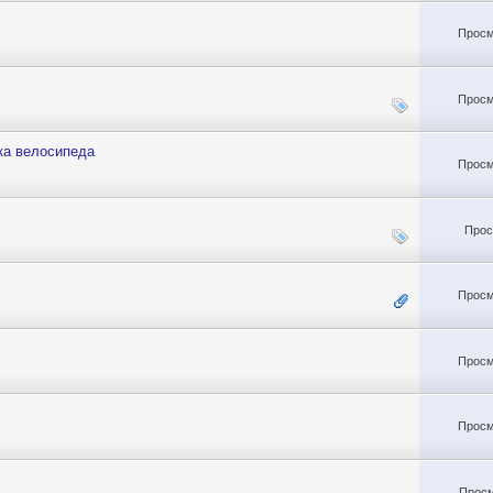
Просм
Просм
ка велосипеда
Просм
Прос
Просм
Просм
Просм
Просм