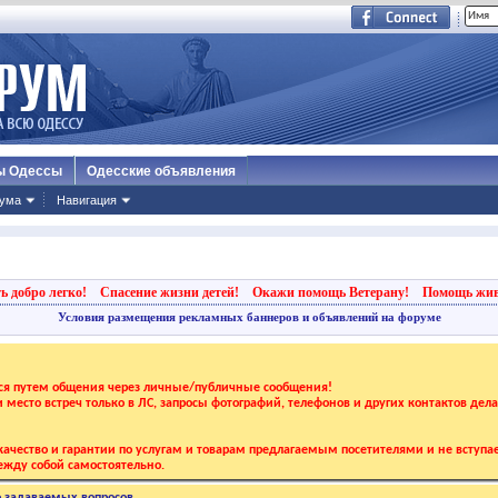
ы Одессы
Одесские объявления
ума
Навигация
ь добро легко!
Спасение жизни детей!
Окажи помощь Ветерану!
Помощь жи
Условия размещения рекламных баннеров и объявлений на форуме
тся путем общения через личные/публичные сообщения!
 и место встреч только в ЛС, запросы фотографий, телефонов и других контактов дел
ачество и гарантии по услугам и товарам предлагаемым посетителями и не вступае
жду собой самостоятельно.