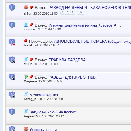
Важно:
РАЗВОД НА ДЕНЬГИ - БАЗА НОМЕРОВ ТЕ
...
1
2
3
24
alSur
, 23.06.2010 11:06
Важно:
Утеряны документы на имя Кузовов А.Н.
unique
, 13.03.2014 12:30
Перемещено:
АВТОМОБИЛЬНЫЕ НОМЕРА (общая тема) 
tsevik
, 24.05.2012 16:37
Важно:
ПРАВИЛА РАЗДЕЛА
alSur
, 30.03.2011 00:09
Важно:
РАЗДЕЛ ДЛЯ ЖИВОТНЫХ
Megiona
, 19.06.2010 15:10
Медична картка
Sereg_K
, 18.06.2026 09:08
Загублені ключі на поскоті
Айрин19
, 07.06.2026 20:12
Утеряны ключи