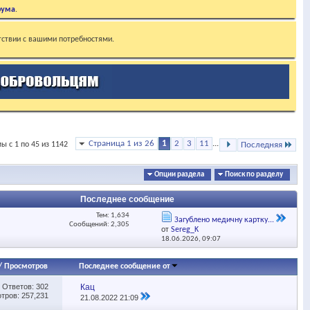
рума
.
тствии с вашими потребностями.
Страница 1 из 26
1
2
3
11
...
ы с 1 по 45 из 1142
Последняя
Опции раздела
Поиск по разделу
Последнее сообщение
Тем: 1,634
Загублено медичну картку...
Сообщений: 2,305
от
Sereg_K
18.06.2026,
09:07
/
Просмотров
Последнее сообщение от
Ответов:
302
Кац
тров: 257,231
21.08.2022
21:09