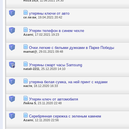
Roza 25,5
, 11.06.2021 14:30
утеряны ключи от авто
се ля ви
, 19.04.2021 20:42
Утерян телефон в синем чехле
Azarni
, 17.02.2021 19:23
Очки легкие с белыми дужками в Парке Победы
marnat@
, 29.01.2021 09:48
Утеряны смарт часы Samsung
natali-2211
, 25.12.2020 14:10
утеряна белая сумка, на ней принт с кедами
настя
, 18.12.2020 16:33
Утерян ключ от автомобиля
Лейла S
, 23.11.2020 22:48
Серебрянная сережка с зеленым камнем
Azarni
, 12.11.2020 22:56