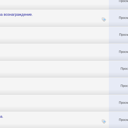
Просм
за вознаграждение.
Просм
Просм
Просм
Прос
Прос
Просм
а.
Просм