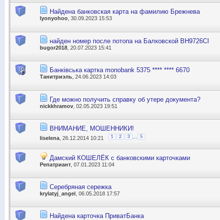
Найдена банковская карта на фамилию Брежнева
lyonyohoo
, 30.09.2023 15:53
найден номер после потопа на Балковской ВН9726СI
bugor2018
, 20.07.2023 15:41
Банківська картка monobank 5375 **** **** 6670
Танитриэль
, 24.06.2023 14:03
Где можно получить справку об утере документа?
nickkhramov
, 02.05.2023 19:51
ВНИМАНИЕ, МОШЕННИКИ!
...
1
2
3
5
liselena
, 26.12.2014 10:21
Дамский КОШЕЛЁК с банковскими карточками
Репатриант
, 07.01.2023 11:04
Серебряная сережка
krylatyj_angel
, 06.05.2018 17:57
Найдена карточка ПриватБанка