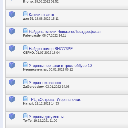
Кто то
, 29.08.2022 09:52
Ключи от авто
дэн 79
, 18.08.2022 15:11
Найдены ключи Невского/Люстдорфская
Fabercastle
, 08.07.2022 14:11
Найден номер ВН7773РЕ
СЕРКО
, 01.07.2022 18:04
Утеряны перчатки в троллейбусе 10
Неописумчатая
, 30.01.2022 06:12
Утерян техпаспорт
ZaGorodskoy
, 03.01.2022 14:08
ТРЦ «Остров». Утеряны очки.
Наталі
, 19.12.2021 14:33
Утеряны документы
To-To
, 19.12.2021 11:00