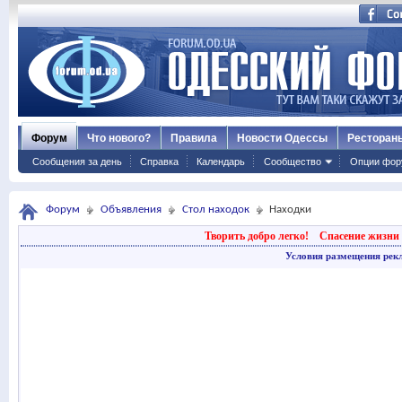
Форум
Что нового?
Правила
Новости Одессы
Ресторан
Сообщения за день
Справка
Календарь
Сообщество
Опции фор
Форум
Объявления
Стол находок
Находки
Творить добро легко!
Спасение жизни 
Условия размещения рек