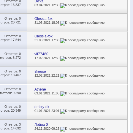
Ответов:
0
De'ka
отров: 16,837
03.04.2021
12:30
Ответов:
0
Olessia-fox
отров: 20,721
31.03.2021
18:03
Ответов:
0
Olessia-fox
отров: 17,544
31.03.2021
17:36
Ответов:
0
vit77480
мотров: 8,272
17.02.2021
12:50
Ответов:
0
Breese
отров: 10,467
12.02.2021
22:21
Ответов:
0
Athene
мотров: 9,390
03.01.2021
11:05
Ответов:
0
dmitry-dk
отров: 20,349
01.01.2021
23:01
Ответов:
3
Лейла S
отров: 14,092
24.11.2020
09:23