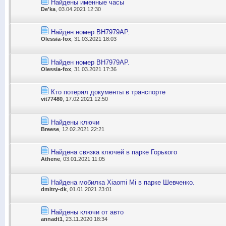
Найдены именные часы
De'ka
, 03.04.2021 12:30
Найден номер ВН7979АР.
Olessia-fox
, 31.03.2021 18:03
Найден номер ВН7979АР.
Olessia-fox
, 31.03.2021 17:36
Кто потерял документы в транспорте
vit77480
, 17.02.2021 12:50
Найдены ключи
Breese
, 12.02.2021 22:21
Найдена связка ключей в парке Горького
Athene
, 03.01.2021 11:05
Найдена мобилка Xiaomi Mi в парке Шевченко.
dmitry-dk
, 01.01.2021 23:01
Найдены ключи от авто
annadt1
, 23.11.2020 18:34