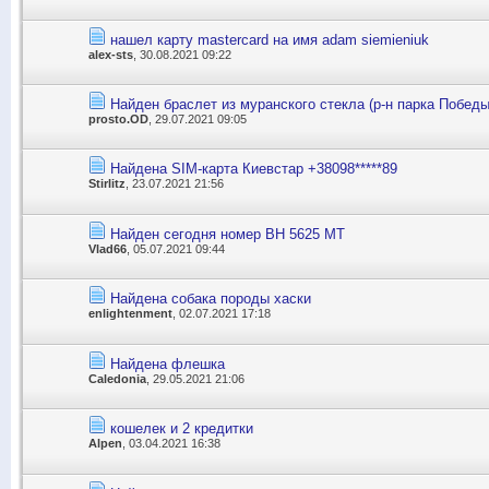
нашел карту mastercard на имя adam siemieniuk
alex-sts
, 30.08.2021 09:22
Найден браслет из муранского стекла (р-н парка Победы
prosto.OD
, 29.07.2021 09:05
Найдена SIM-карта Киевстар +38098*****89
Stirlitz
, 23.07.2021 21:56
Найден сегодня номер ВН 5625 МТ
Vlad66
, 05.07.2021 09:44
Найдена собака породы хаски
enlightenment
, 02.07.2021 17:18
Найдена флешка
Caledonia
, 29.05.2021 21:06
кошелек и 2 кредитки
Alpen
, 03.04.2021 16:38