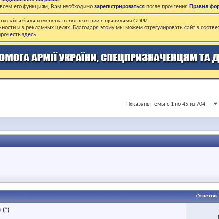
о задаваемых вопросов
.
о всем его функциям, Вам необходимо
зарегистрироваться
после прочтения
Правил фо
ти сайта была изменена в соответствии с правилами GDPR.
ьности и в рекламных целях. Благодаря этому мы можем отрегулировать сайт в соотве
рочесть здесь
.
Показаны темы с 1 по 45 из 704
Ответов
(*)