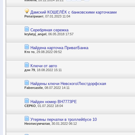
Дамский КОШЕЛЁК с банковскими карточками
Репатриант
, 07.01.2023 11:04
Серебряная сережка
krylatyj_angel
, 06.05.2018 17:57
Найдена карточка ПриватБанка
Кто то
, 29.08.2022 09:52
Ключи от авто
дэн 79
, 18.08.2022 15:11
Найдены ключи Невского/Люстдорфская
Fabercastle
, 08.07.2022 14:11
Найден номер ВН7773РЕ
СЕРКО
, 01.07.2022 18:04
Утеряны перчатки в троллейбусе 10
Неописумчатая
, 30.01.2022 06:12