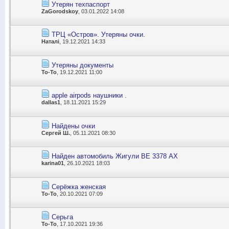
Утерян техпаспорт
ZaGorodskoy
, 03.01.2022 14:08
ТРЦ «Остров». Утеряны очки.
Наталі
, 19.12.2021 14:33
Утеряны документы
To-To
, 19.12.2021 11:00
apple airpods наушники .
dallas1
, 18.11.2021 15:29
Найдены очки
Сергей Ш.
, 05.11.2021 08:30
Найден автомобиль Жигули ВЕ 3378 АХ
karina01
, 26.10.2021 18:03
Серёжка женская
To-To
, 20.10.2021 07:09
Серьга
To-To
, 17.10.2021 19:36