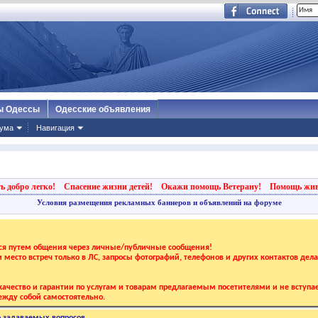
ы Одессы
Одесские объявления
ума
Навигация
ь добро легко!
Спасение жизни детей!
Окажи помощь Ветерану!
Помощь жи
Условия размещения рекламных баннеров и объявлений на форуме
тся путем общения через личные/публичные сообщения!
 и место встреч только в ЛС, запросы фотографий, телефонов и других контактов дел
ачество и гарантии по услугам и товарам предлагаемым посетителями и не вступае
жду собой самостоятельно.