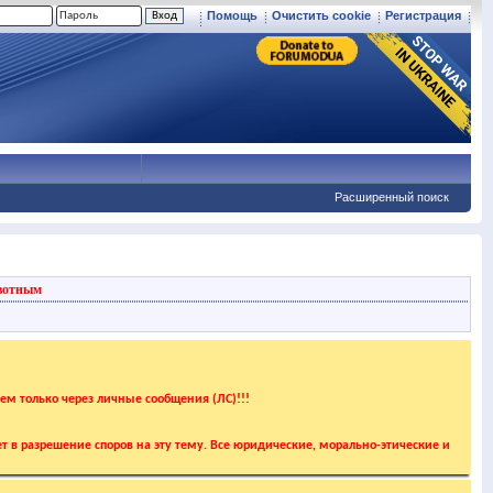
Помощь
Очистить cookie
Регистрация
Расширенный поиск
вотным
аем только через личные сообщения (ЛС)!!!
т в разрешение споров на эту тему. Все юридические, морально-этические и