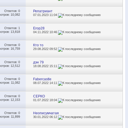
Ответов:
0
Репатриант
отров: 10,082
07.01.2023
11:04
Ответов:
1
Егор28
отров: 13,818
04.11.2022
10:46
Ответов:
0
Кто то
отров: 16,759
29.08.2022
09:52
Ответов:
0
дэн 79
отров: 12,512
18.08.2022
15:11
Ответов:
0
Fabercastle
отров: 11,082
08.07.2022
14:11
Ответов:
0
СЕРКО
отров: 12,153
01.07.2022
18:04
Ответов:
0
Неописумчатая
отров: 11,899
30.01.2022
06:12