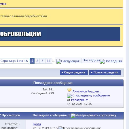
рума
.
тствии с вашими потребностями.
Последняя
Страница 1 из 16
1
2
3
11
...
Опции раздела
Поиск по разделу
Последнее сообщение
Тем: 581
Анисимов Андрей...
Сообщений: 793
от
Репатриант
14.12.2025,
12:35
/
Просмотров
Последнее сообщение от
Ответов:
-
koda
Просмотров: -
01.06.2013
16:15