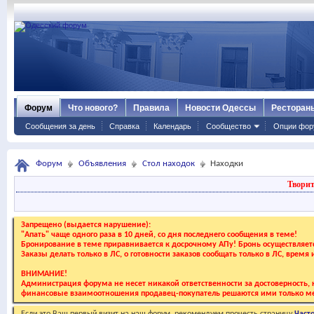
Форум
Что нового?
Правила
Новости Одессы
Ресторан
Сообщения за день
Справка
Календарь
Сообщество
Опции фор
Форум
Объявления
Стол находок
Находки
Творит
Запрещено (выдается нарушение):
"Апать" чаще одного раза в 10 дней, со дня последнего сообщения в теме!
Бронирование в теме приравнивается к досрочному АПу! Бронь осуществляе
Заказы делать только в ЛС, о готовности заказов сообщать только в ЛС, время
ВНИМАНИЕ!
Администрация форума не несет никакой ответственности за достоверность, к
финансовые взаимоотношения продавец-покупатель решаются ими только ме