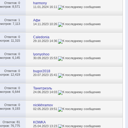
Ответов:
0
harmony
мотров: 8,571
11.01.2024
16:11
Ответов:
1
Афи
мотров: 7,113
14.11.2023
10:26
Ответов:
0
Caledonia
отров: 11,315
29.10.2023
14:36
Ответов:
0
lyonyohoo
мотров: 6,145
30.09.2023
15:53
Ответов:
0
bugor2018
отров: 12,419
20.07.2023
15:41
Ответов:
0
Танитриэль
мотров: 6,644
24.06.2023
14:03
Ответов:
0
nickkhramov
мотров: 9,193
02.05.2023
19:51
Ответов:
81
KOWKA
отров: 76,775
25.04.2023
13:23