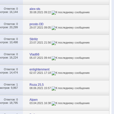
Ответов:
0
alex-sts
отров: 16,144
30.08.2021
09:22
Ответов:
0
prosto.OD
отров: 20,299
29.07.2021
09:05
Ответов:
0
Stirlitz
отров: 10,498
23.07.2021
21:56
Ответов:
0
Vlad66
отров: 16,224
05.07.2021
09:44
Ответов:
0
enlightenment
отров: 14,474
02.07.2021
17:18
Ответов:
1
Roza 25,5
мотров: 9,867
08.06.2021
15:57
Ответов:
0
Alpen
отров: 18,795
03.04.2021
16:38