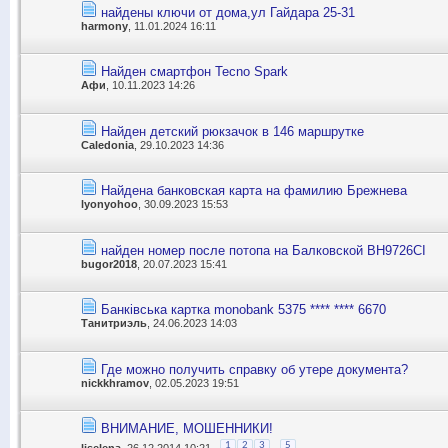
найдены ключи от дома,ул Гайдара 25-31
harmony
, 11.01.2024 16:11
Найден смартфон Tecno Spark
Афи
, 10.11.2023 14:26
Найден детский рюкзачок в 146 маршрутке
Caledonia
, 29.10.2023 14:36
Найдена банковская карта на фамилию Брежнева
lyonyohoo
, 30.09.2023 15:53
найден номер после потопа на Балковской ВН9726СI
bugor2018
, 20.07.2023 15:41
Банківська картка monobank 5375 **** **** 6670
Танитриэль
, 24.06.2023 14:03
Где можно получить справку об утере документа?
nickkhramov
, 02.05.2023 19:51
ВНИМАНИЕ, МОШЕННИКИ!
...
1
2
3
5
liselena
, 26.12.2014 10:21