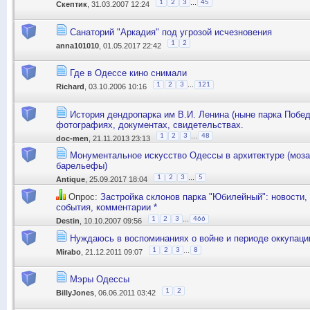
...
1
2
3
45
Скептик
, 31.03.2007 12:24
Санаторий "Аркадия" под угрозой исчезновения
1
2
anna101010
, 01.05.2017 22:42
Где в Одессе кино снимали
...
1
2
3
121
Richard
, 03.10.2006 10:16
История дендропарка им В.И. Ленина (ныне парка Победы
фотографиях, документах, свидетельствах.
...
1
2
3
48
doc-men
, 21.11.2013 23:13
Монументальное искусство Одессы в архитектуре (моза
барельефы)
...
1
2
3
5
Antique
, 25.09.2017 18:04
Опрос:
Застройка склонов парка "Юбилейный": новости,
события, комментарии *
...
1
2
3
466
Destin
, 10.10.2007 09:56
Нуждаюсь в воспоминаниях о войне и периоде оккупаци
...
1
2
3
8
Mirabo
, 21.12.2011 09:07
Мэры Одессы
1
2
BillyJones
, 06.06.2011 03:42