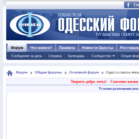
Форум
Что нового?
Правила
Новости Одессы
Ресторан
Сообщения за день
Справка
Календарь
Сообщество
Опции фор
Форум
Общие форумы
Основной форум
Одесса сквозь века
Творить добро легко!
Спасение жизни 
Условия размещения рек