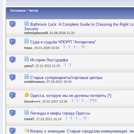
Заголовок
/
Автор
Bathroom Lock: A Complete Guide to Choosing the Right Lo
Security
infintiydecor43
, 01.08.2026 11:20
Суда и судьба ЧПОРП "Антарктика"
...
1
2
3
75
freeo
, 29.01.2009 23:54
История Люстдорфа
1
2
yana7
, 23.12.2011 21:25
Старые супермаркеты/торговые центры
nickkhramov
, 07.04.2021 10:44
Одесса, которую мы не должны потерять (*)
...
1
2
3
1753
Good++++
, 10.01.2007 23:34
Легенды и мифы города Одессы
...
1
2
3
21
trend7
, 27.02.2012 16:14
Вопрос к знающим. Старые городские коммуникации: лю