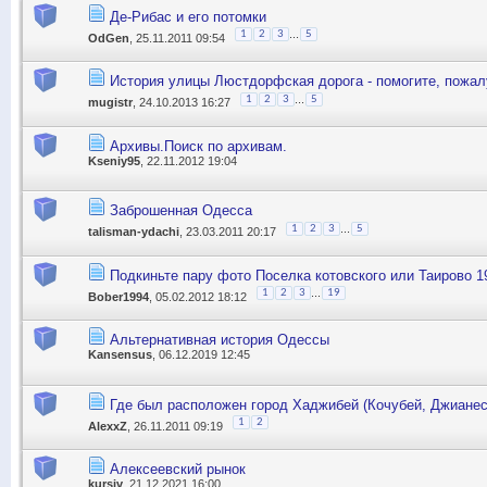
Де-Рибас и его потомки
...
1
2
3
5
OdGen
, 25.11.2011 09:54
История улицы Люстдорфская дорога - помогите, пожалу
...
1
2
3
5
mugistr
, 24.10.2013 16:27
Архивы.Поиск по архивам.
Kseniy95
, 22.11.2012 19:04
Заброшенная Одесса
...
1
2
3
5
talisman-ydachi
, 23.03.2011 20:17
Подкиньте пару фото Поселка котовского или Таирово 1
...
1
2
3
19
Bober1994
, 05.02.2012 18:12
Альтернативная история Одессы
Kansensus
, 06.12.2019 12:45
Где был расположен город Хаджибей (Кочубей, Джианес
1
2
AlexxZ
, 26.11.2011 09:19
Алексеевский рынок
kursiv
, 21.12.2021 16:00