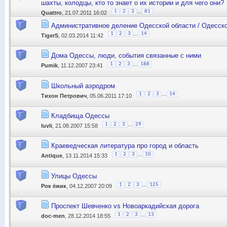
шахты, колодцы, кто то знает о их истории и для чего они?
...
1
2
3
81
Quattro
, 21.07.2011 16:02
Административное деление Одесской области / Одесско
...
1
2
3
14
TigerS
, 02.03.2014 11:42
Дома Одессы, люди, события связанные с ними
...
1
2
3
188
Pumik
, 11.12.2007 23:41
Школьный аэродром
...
1
2
3
14
Тихон Петрович
, 05.06.2011 17:10
Кладбища Одессы
...
1
2
3
29
luvli
, 21.08.2007 15:58
Краеведческая литература про город и область
...
1
2
3
10
Antique
, 13.11.2014 15:33
Улицы Одессы
...
1
2
3
125
Рок ёжик
, 04.12.2007 20:09
Проспект Шевченко vs Новоаркадийская дорога
...
1
2
3
13
doc-men
, 28.12.2014 18:55