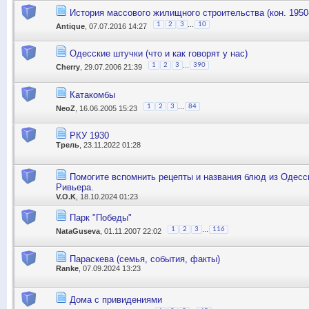
История массового жилищного строительства (кон. 1950-х
...
1
2
3
10
Antique
, 07.07.2016 14:27
Одесские штучки (что и как говорят у нас)
...
1
2
3
390
Cherry
, 29.07.2006 21:39
Катакомбы
...
1
2
3
84
NeoZ
, 16.06.2005 15:23
РКУ 1930
Трель
, 23.11.2022 01:28
Помогите вспомнить рецепты и названия блюд из Одесс
Ривьера.
V.O.K
, 18.10.2024 01:23
Парк "Победы"
...
1
2
3
116
NataGuseva
, 01.11.2007 22:02
Параскева (семья, события, факты)
Ranke
, 07.09.2024 13:23
Дома с привидениями