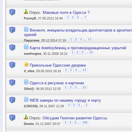
Опрос:
Маковые поля в Одессе ?
...
1
2
3
7
FunnyD
, 27.05.2012 16:40
Вензеля, инициалы владельцев,архитекторов в архитек
зданий.
...
1
2
3
11
Парусник
, 28.12.2014 17:19
Карта бомбоубежищ и противорадиационных укрытий
...
1
2
3
14
everforgive
, 30.11.2008 18:22
Прикольные Одесские дворики
...
1
2
3
17
V_efire
, 09.05.2010 18:16
Одесса в рисунках и картинах
...
1
2
3
15
Olivi@
, 06.09.2012 12:20
WEB камеры по нашему городу и порту
...
1
2
3
5
(CROSS)
, 08.11.2007 12:28
Опрос:
Обсудим Генплан развития Одессы.
...
1
2
3
190
Destin
, 01.12.2007 20:57