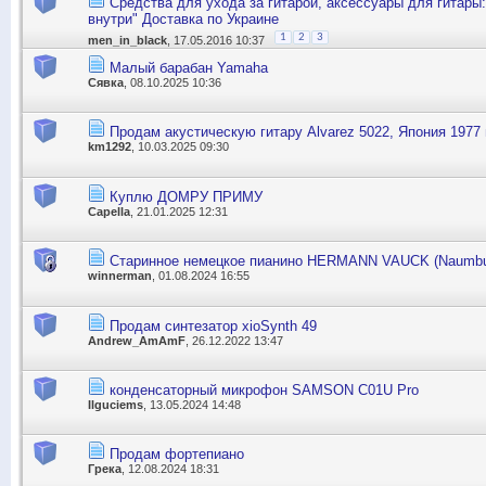
Средства для ухода за гитарой, аксессуары для гитары:
внутри" Доставка по Украине
1
2
3
men_in_black
, 17.05.2016 10:37
Mалый барабан Yamaha
Сявка
, 08.10.2025 10:36
Продам акустическую гитару Alvarez 5022, Япония 1977 
km1292
, 10.03.2025 09:30
Куплю ДОМРУ ПРИМУ
Capella
, 21.01.2025 12:31
Старинное немецкое пианино HERMANN VAUCK (Naumbur
winnerman
, 01.08.2024 16:55
Продам синтезатор xioSynth 49
Andrew_AmAmF
, 26.12.2022 13:47
конденсаторный микрофон SAMSON C01U Pro
Ilguciems
, 13.05.2024 14:48
Продам фортепиано
Грека
, 12.08.2024 18:31