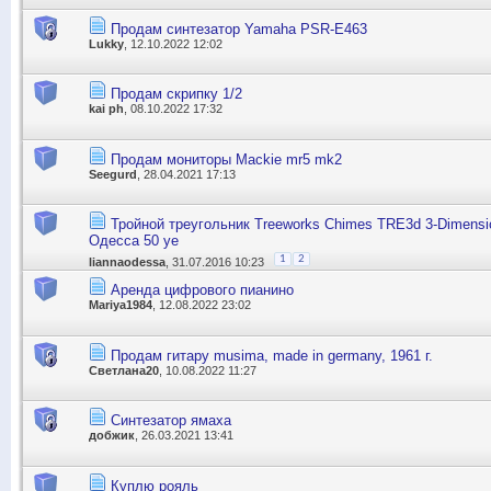
Продам синтезатор Yamaha PSR-E463
Lukky
, 12.10.2022 12:02
Продам скрипку 1/2
kai ph
, 08.10.2022 17:32
Продам мониторы Mackie mr5 mk2
Seegurd
, 28.04.2021 17:13
Тройной треугольник Treeworks Chimes TRE3d 3-Dimension
Одесса 50 уе
1
2
liannaodessa
, 31.07.2016 10:23
Аренда цифрового пианино
Mariya1984
, 12.08.2022 23:02
Продам гитару musima, made in germany, 1961 г.
Светлана20
, 10.08.2022 11:27
Синтезатор ямаха
добжик
, 26.03.2021 13:41
Куплю рояль