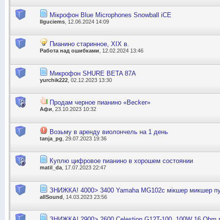
Мікрофон Blue Microphones Snowball iCE
Ilguciems
, 12.06.2024 14:09
Пианино старинное, ХІХ в.
Работа над ошибками
, 12.02.2024 13:46
Микрофон SHURE BETA 87A
yurchik222
, 02.12.2023 13:30
Продам черное пианино «Becker»
Афи
, 23.10.2023 10:32
Возьму в аренду виолончель на 1 день
tanja_pg
, 29.07.2023 19:36
Куплю цифровое пианино в хорошем состоянии
matil_da
, 17.07.2023 22:47
ЗНИЖКА! 4000> 3400 Yamaha MG102c мікшер микшер п
allSound
, 14.03.2023 23:56
ЗНИЖКА! 2900> 2600 Celestion G12T-100, 100W 16 Ohm г