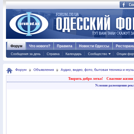
Форум
Что нового?
Правила
Новости Одессы
Ресторан
Сообщения за день
Справка
Календарь
Сообщество
Опции фор
Форум
Объявления
Аудио, видео, фото, бытовая техника и му
Творить добро легко!
Спасение жизни 
Условия размещения рек