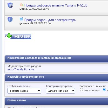
Продам цифровое пианино Yamaha P-515B
DmitY
, 01.02.2022 13:40
Продам педаль для электрогитары
gelonis
, 04.09.2021 22:04
Информация о разделе и настройки отображения
Модераторы этого раздела
maxx™
Andy
Natallya
Настройка отображения тем
Отображать темы ...
Критерий сортировки:
Сортировать темы по..
возрастанию
у
Список иконок