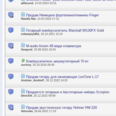
allSound
, 14.03.2023 23:51
Продам Немецкое фортепиано/пианино Finger
Natalia Nat
, 13.03.2023 17:12
Гитарный комбоусилитель Marshall MG30FX Gold
evlampiy1851
, 26.10.2021 15:15
M-audio Axiom 49 миди клавиатура
Seegurd
, 25.08.2015 16:54
Комбоусилитель аккумуляторный 70 вт
suchoy
, 25.10.2016 09:40
Продам гитару для начинающих LeoTone L-17
Andrew_AmAmF
, 26.12.2022 14:02
Продаются гитарные и басгитарные наборы Scorpion
Denchik
, 25.12.2022 09:09
Продам акустическую гитару Hohner HW-220
Vetrovka
, 28.06.2022 17:19