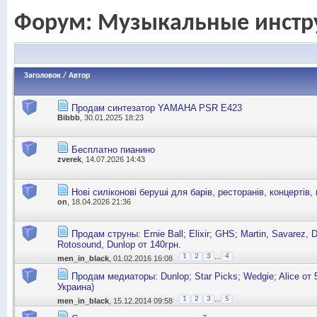
Форум:
Музыкальные инстр
Заголовок
/
Автор
Продам синтезатор YAMAHA PSR E423
Bibbb
, 30.01.2025 18:23
Бесплатно пианино
zverek
, 14.07.2026 14:43
Нові силіконові беруші для барів, ресторанів, концертів, 
on
, 18.04.2026 21:36
Продам струны: Ernie Ball; Elixir; GHS; Martin, Savarez, 
Rotosound, Dunlop от 140грн.
...
1
2
3
4
men_in_black
, 01.02.2016 16:08
Продам медиаторы: Dunlop; Star Picks; Wedgie; Alice от 
Украина)
...
1
2
3
5
men_in_black
, 15.12.2014 09:58