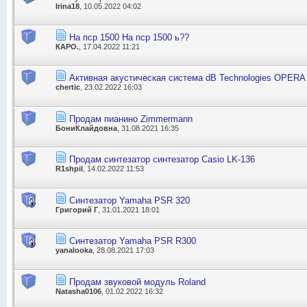
Irina18
, 10.05.2022 04:02
На пср 1500 На пср 1500 ь??
КАРО.
, 17.04.2022 11:21
Активная акустическая система dB Technologies OPERA
chertic
, 23.02.2022 16:03
Продам пианино Zimmermann
БониКлайдовна
, 31.08.2021 16:35
Продам синтезатор cинтезатор Casio LK-136
R1shpil
, 14.02.2022 11:53
Синтезатор Yamaha PSR 320
Григорий Г
, 31.01.2021 18:01
Синтезатор Yamaha PSR R300
yanalooka
, 28.08.2021 17:03
Продам звуковой модуль Roland
Natasha0106
, 01.02.2022 16:32