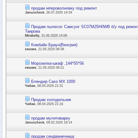
продам мпкроволновку под ремонт
Januscheck
, 26.07.2025 14:34
Продам пылесос Самсунг SC07M25H0WB б/у под ремонт 
Таирова
Mirabelly
, 31.05.2025 14:06
Комбайн Браун(Венгрия)
квазик
, 21.05.2025 08:38
Морозилка-шкаф ,144*55*56
квазик
, 21.05.2025 08:21
Блендер Caso MX 1000
Чабан
, 08.04.2025 21:31
Продам холодильник
Чабан
, 08.04.2025 21:16
продам мулитиварку
Januscheck
, 09.02.2025 18:14
продам сендвинечницу