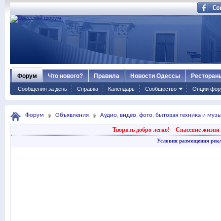
Форум
Что нового?
Правила
Новости Одессы
Ресторан
Сообщения за день
Справка
Календарь
Сообщество
Опции фор
Форум
Объявления
Аудио, видео, фото, бытовая техника и му
Творить добро легко!
Спасение жизни 
Условия размещения рек