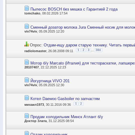
Пылесос BOSCH без мешка с Гарантией 2 года
tomchako
, 08.02.2026 17:54
Сменный дозатор молока Jura Сменный носик для молок
viv74viv
, 05.09.2025 12:20
Опрос:
Отдам-ищу даром старую технику. Читать первый
...
1
2
3
386
radiolomaster
, 26.08.2008 09:11
Мотор б/у Marcato (Италия) для тестораскатки, лапшере
28107407
, 22.12.2025 12:23
Йогуртница VIVO 201
viv74viv
, 05.09.2025 12:30
Котел Daewoo Gasboiler по запчастям
1
2
михаил1973
, 30.11.2016 09:36
Продам холодильник Минск Атлант б/у
Доктор Злата
, 31.12.2025 08:54
Отдам холодильник