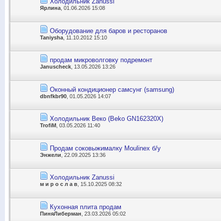
Холодильник Zanussi
Ярлина
, 01.06.2026 15:08
Оборудование для баров и ресторанов
Taniysha
, 11.10.2012 15:10
продам микроволговку подремонт
Januscheck
, 13.05.2026 13:26
Оконный кондиционер самсунг (samsung)
dbnfkbr90
, 01.05.2026 14:07
Холодильник Веко (Beko GN162320X)
TrofiM
, 03.05.2026 11:40
Продам соковыжималку Moulinex б/у
Энжели
, 22.09.2025 13:36
Холодильник Zanussi
м и р о с л а в
, 15.10.2025 08:32
Кухонная плита продам
ПиняЛиберман
, 23.03.2026 05:02